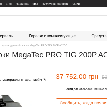
ия
Блог
Наши партнеры
Публичная оферта
Акции
териалы
Горелки и комплектующие
Средств
т аргонодуговой сварки MegaTec PRO TIG 200P AC/DC
арки MegaTec PRO TIG 200P A
37 752.00 грн
52
Войти
для отображения накопи
%
Сообщить, когда появи