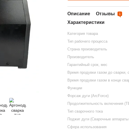
Описание
Отзывы
1
Характеристики
Категория товара
Тип рабочего процесса
Страна производитель
Производитель
Гарантийный срок, мес
Время продувки газом до сварки, 
Время продувки газом в конце свар
Функции
Форсаж дуги (ArcForce)
Продолжительность включения (Т
Тип сварочного тока
Поджиг дуги (Сварочные аппараты
Сфера использования