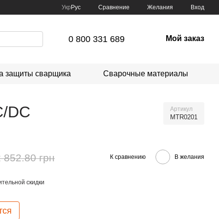
Сравнение
Укр
Рус
Желания
Вход
0 800 331 689
Мой заказ
а защиты сварщика
Сварочные материалы
C/DC
Артикул
MTR0201
 852.80 грн
К сравнению
В желания
тельной скидки
тся