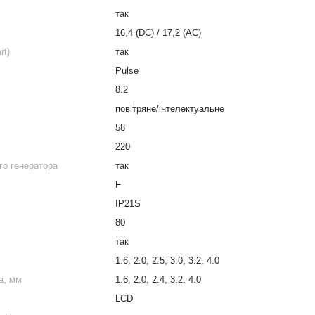
так
16,4 (DC) / 17,2 (AC)
rt)
так
Pulse
8.2
повітряне/інтелектуальне
58
220
го генератора
так
F
IP21S
80
так
1.6, 2.0, 2.5, 3.0, 3.2, 4.0
а, мм
1.6, 2.0, 2.4, 3.2. 4.0
LCD