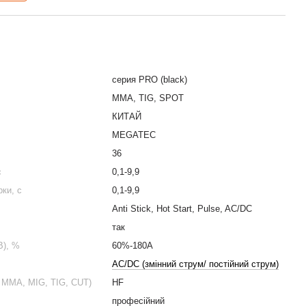
серия PRO (black)
MMA, TIG, SPOT
КИТАЙ
MEGATEC
36
с
0,1-9,9
ки, с
0,1-9,9
Anti Stick, Hot Start, Pulse, AC/DC
так
В), %
60%-180А
AC/DC (змінний струм/ постійний струм)
 ММА, MIG, TIG, CUT)
HF
професійний