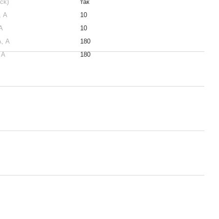
ck)
так
, А
10
А
10
, А
180
 А
180