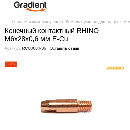
Горелки и комплектующие
Комплектующие для горелок
Ко
Конечный контактный RHINO
М6х28х0,6 мм E-Cu
Артикул:
RCU0004-06
Оставить отзыв
−25%