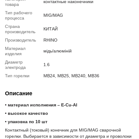
контактные наконечники
товара
Тип рабочего
MIG/MAG
процесса
Страна
КИТАЙ
производитель
Производитель
RHINO
Материал
мідь/алюміній
изделия
Диаметр
1.6
электрода
Тип горелки
MB24, MB25, MB240, MB36
Описание
• материал исполнения – E-Cu-Al
• высокое качество
• упаковка по 10 шт
Контактный (токовый) конечник для MIG/MAG сварочной
горелки. Выбирается в зависимости от диаметра и проволоки