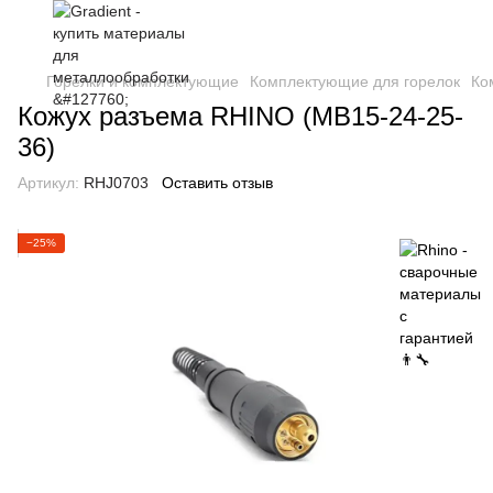
Горелки и комплектующие
Комплектующие для горелок
Ко
Кожух разъема RHINO (МВ15-24-25-
36)
Артикул:
RHJ0703
Оставить отзыв
−25%