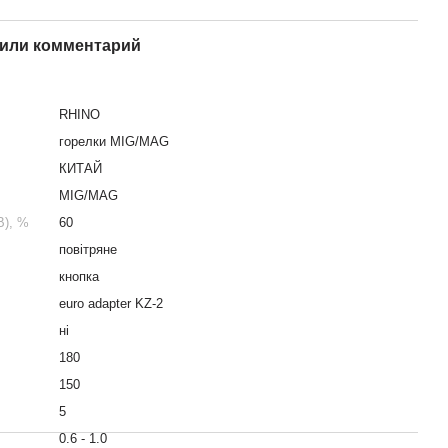
или комментарий
RHINO
горелки MIG/MAG
КИТАЙ
MIG/MAG
В), %
60
повітряне
кнопка
euro adapter KZ-2
ні
180
150
5
0.6 - 1.0