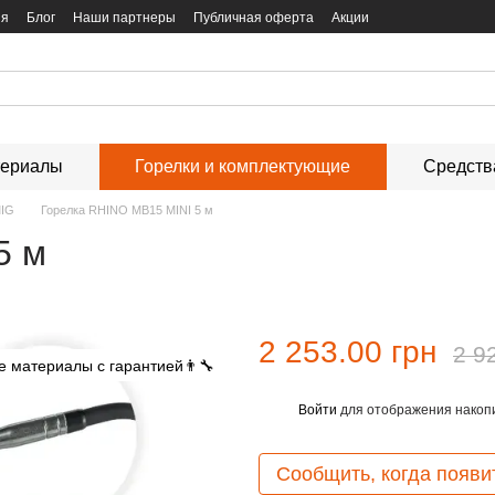
ия
Блог
Наши партнеры
Публичная оферта
Акции
териалы
Горелки и комплектующие
Средств
MIG
Горелка RHINO MB15 MINI 5 м
5 м
2 253.00 грн
2 9
Войти
для отображения накопи
%
Сообщить, когда появи