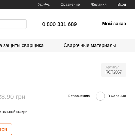
Сравнение
Укр
Рус
Желания
Вход
0 800 331 689
Мой заказ
а защиты сварщика
Сварочные материалы
Артикул
RCT2057
28.90 грн
К сравнению
В желания
тельной скидки
тся