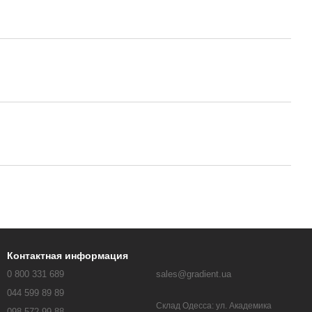
Контактная информация
0 800 331 689
sales@gradient.ua
044 599 89 89
Склад Одесса: ул. Академика
098 572 99 88