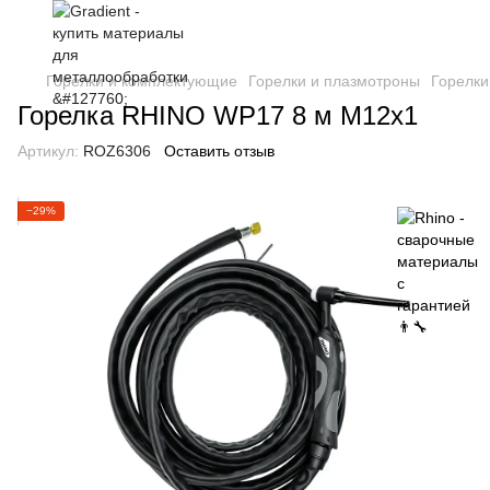
Горелки и комплектующие
Горелки и плазмотроны
Горелки
Горелка RHINO WP17 8 м M12x1
Артикул:
ROZ6306
Оставить отзыв
−29%