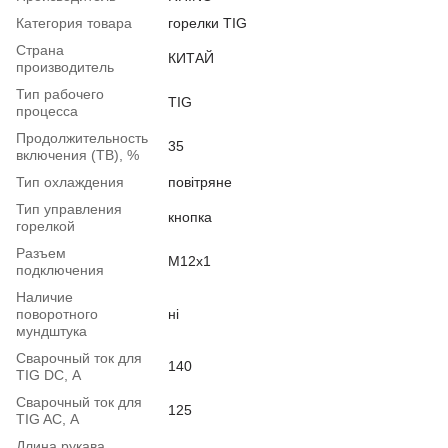
Категория товара
горелки TIG
Страна
КИТАЙ
производитель
Тип рабочего
TIG
процесса
Продолжительность
35
включения (ТВ), %
Тип охлаждения
повітряне
Тип управления
кнопка
горелкой
Разъем
M12x1
подключения
Наличие
поворотного
ні
мундштука
Сварочный ток для
140
TIG DC, А
Сварочный ток для
125
TIG AC, А
Длина рукава