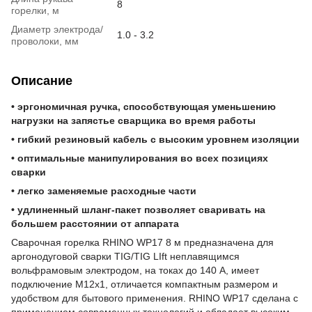
8
горелки, м
Диаметр электрода/
1.0 - 3.2
проволоки, мм
Описание
• эргономичная ручка, способствующая уменьшению
нагрузки на запястье сварщика во время работы
• гибкий резиновый кабель с высоким уровнем изоляции
• оптимальные манипулирования во всех позициях
сварки
• легко заменяемые расходные части
• удлиненный шланг-пакет позволяет сваривать на
большем расстоянии от аппарата
Сварочная горелка RHINO WP17 8 м предназначена для
аргонодуговой сварки TIG/TIG LIft неплавящимся
вольфрамовым электродом, на токах до 140 А, имеет
подключение M12x1, отличается компактным размером и
удобством для бытового применения. RHINO WP17 сделана с
применением современных технологий и обладает высоким