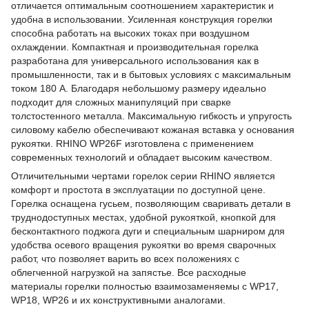
отличается оптимальным соотношением характеристик и
удобна в использовании. Усиленная конструкция горелки
способна работать на высоких токах при воздушном
охлаждении. Компактная и производительная горелка
разработана для универсального использования как в
промышленности, так и в бытовых условиях с максимальным
током 180 А. Благодаря небольшому размеру идеально
подходит для сложных манипуляций при сварке
толстостенного металла. Максимальную гибкость и упругость
силовому кабелю обеспечивают кожаная вставка у основания
рукоятки. RHINO WP26F изготовлена ​​с применением
современных технологий и обладает высоким качеством.
Отличительными чертами горелок серии RHINO является
комфорт и простота в эксплуатации по доступной цене.
Горелка оснащена гусьем, позволяющим сваривать детали в
труднодоступных местах, удобной рукояткой, кнопкой для
бесконтактного поджога дуги и специальным шарниром для
удобства осевого вращения рукоятки во время сварочных
работ, что позволяет варить во всех положениях с
облегченной нагрузкой на запястье. Все расходные
материалы горелки полностью взаимозаменяемы с WP17,
WP18, WP26 и их конструктивными аналогами.