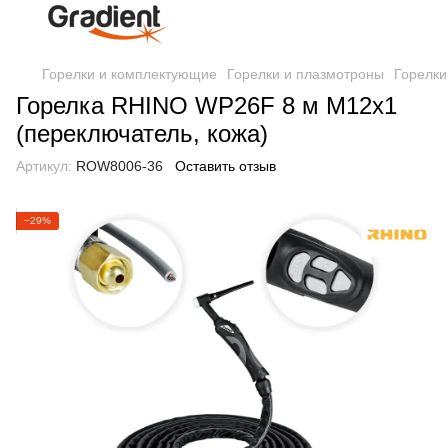
Горелки и комплектующие
Горелки и плазмотроны
Горелки
Горелка RHINO WP26F 8 м M12x1
(переключатель, кожа)
Артикул:
ROW8006-36
Оставить отзыв
−29%