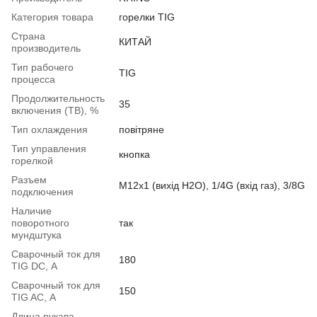
Категория товара
горелки TIG
Страна
КИТАЙ
производитель
Тип рабочего
TIG
процесса
Продолжительность
35
включения (ТВ), %
Тип охлаждения
повітряне
Тип управления
кнопка
горелкой
Разъем
M12x1 (вихід H2O), 1/4G (вхід газ), 3/8G
подключения
Наличие
поворотного
так
мундштука
Сварочный ток для
180
TIG DC, А
Сварочный ток для
150
TIG AC, А
Длина рукава