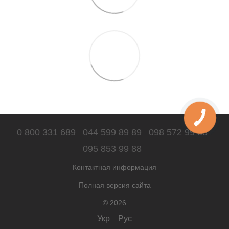
0 800 331 689
044 599 89 89
098 572 99 88
095 853 99 88
Контактная информация
Полная версия сайта
© 2026
Укр
Рус