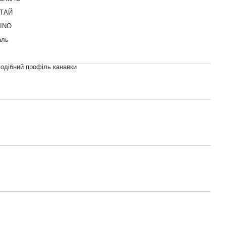
ТАЙ
INO
аль
подібний профіль канавки