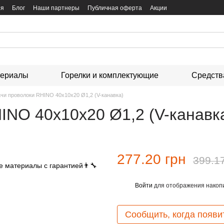
ия
Блог
Наши партнеры
Публичная оферта
Акции
териалы
Горелки и комплектующие
Средств
ачи проволоки RHINO 40х10х20 Ø1,2 (V-канавка)
INO 40х10х20 Ø1,2 (V-канавк
277.20 грн
399.1
Войти
для отображения накопи
%
Сообщить, когда появи