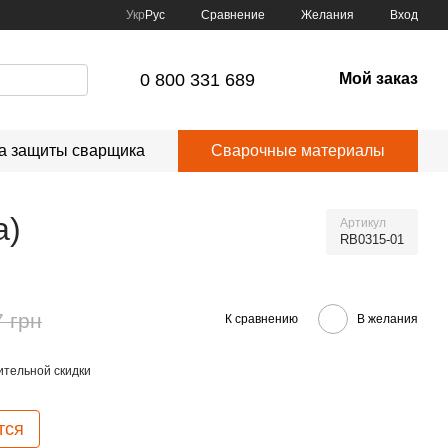
Сравнение
Укр
Рус
Желания
Вход
0 800 331 689
Мой заказ
а защиты сварщика
Сварочные материалы
а)
Артикул
RB0315-01
7 грн
К сравнению
В желания
тельной скидки
тся