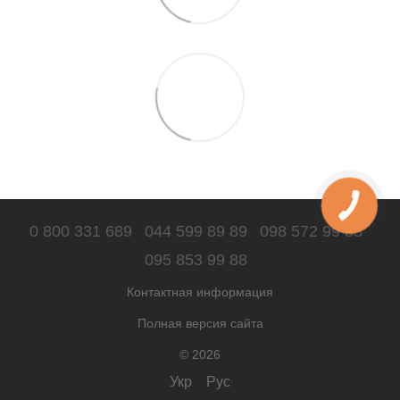
0 800 331 689
044 599 89 89
098 572 99 88
095 853 99 88
Контактная информация
Полная версия сайта
© 2026
Укр
Рус