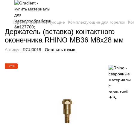
Горелки и комплектующие
Комплектующие для горелок
Ко
Держатель (вставка) контактного
оконечника RHINO MB36 M8x28 мм
Артикул:
RCU0019
Оставить отзыв
−25%