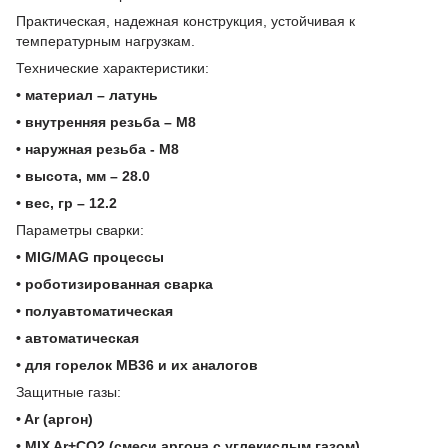
Практическая, надежная конструкция, устойчивая к
температурным нагрузкам.
Технические характеристики:
• материал – латунь
• внутренняя резьба – M8
• наружная резьба - M8
• высота, мм – 28.0
• вес, гр – 12.2
Параметры сварки:
• MIG/MAG процессы
• роботизированная сварка
• полуавтоматическая
• автоматическая
• для горелок МВ36 и их аналогов
Защитные газы:
• Ar (аргон)
• MIX Ar+CO2 (смеси аргона с углекислым газом)