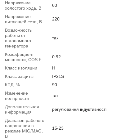
Напряжение
60
холостого хода, В
Напряжение
220
питающей сети, В
Возможность
работы от
так
автономного
генератора
Коэффициент
0.92
мощности, COS F
Класс изоляции
Н
Класс защиты
IP21S
КПД, %
90
Изменение
так
полярности
Дополнительная
регулювання індуктивності
информация
Диапазон рабочего
напряжения в
15-23
режиме MIG/MAG,
В