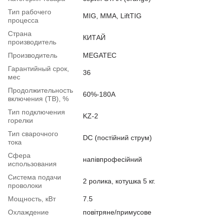
Тип рабочего
MIG, MMA, LiftTIG
процесса
Страна
КИТАЙ
производитель
Производитель
MEGATEC
Гарантийный срок,
36
мес
Продолжительность
60%-180А
включения (ТВ), %
Тип подключения
KZ-2
горелки
Тип сварочного
DC (постійний струм)
тока
Сфера
напівпрофесійний
использования
Система подачи
2 ролика, котушка 5 кг.
проволоки
Мощность, кВт
7.5
Охлаждение
повітряне/примусове