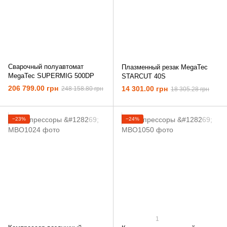
Сварочный полуавтомат
Плазменный резак MegaTec
MegaTec SUPERMIG 500DP
STARCUT 40S
206 799.00 грн
14 301.00 грн
248 158.80 грн
18 305.28 грн
−23%
−24%
1