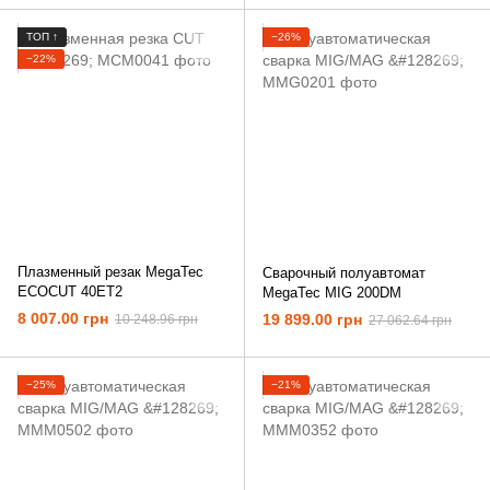
ТОП ↑
−26%
−22%
Плазменный резак MegaTec
Сварочный полуавтомат
ECOCUT 40ET2
MegaTec MIG 200DM
8 007.00 грн
19 899.00 грн
10 248.96 грн
27 062.64 грн
−25%
−21%