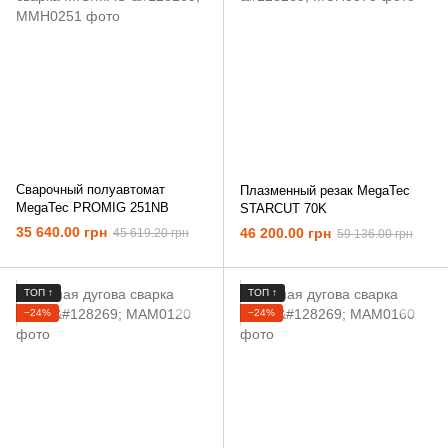
Сварочный полуавтомат
Плазменный резак MegaTec
MegaTec PROMIG 251NB
STARCUT 70K
35 640.00 грн
46 200.00 грн
45 619.20 грн
59 136.00 грн
ТОП ↑
ТОП ↑
−24%
−24%