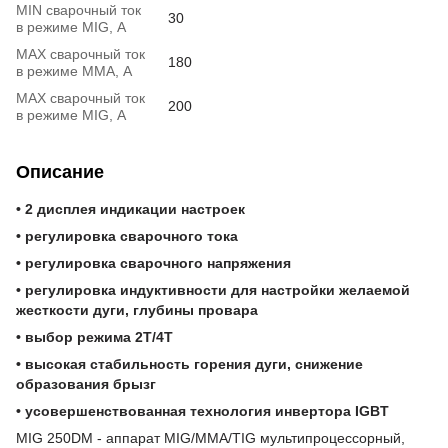
MIN сварочный ток
30
в режиме MIG, А
MAX сварочный ток
180
в режиме ММА, А
MAX сварочный ток
200
в режиме MIG, А
Описание
• 2 дисплея индикации настроек
• регулировка сварочного тока
• регулировка сварочного напряжения
• регулировка индуктивности для настройки желаемой
жесткости дуги, глубины провара
• выбор режима 2Т/4Т
• высокая стабильность горения дуги, снижение
образования брызг
• усовершенствованная технология инвертора IGBT
MIG 250DM - аппарат MIG/ММА/TIG мультипроцессорный,