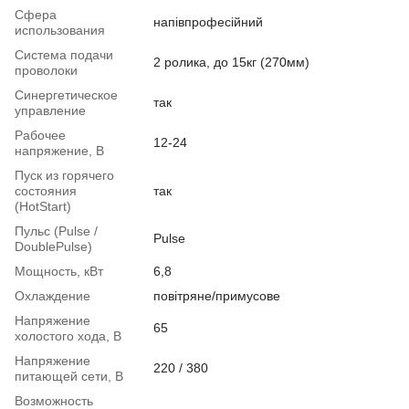
Сфера
напівпрофесійний
использования
Система подачи
2 ролика, до 15кг (270мм)
проволоки
Синергетическое
так
управление
Рабочее
12-24
напряжение, В
Пуск из горячего
состояния
так
(HotStart)
Пульс (Pulse /
Pulse
DoublePulse)
Мощность, кВт
6,8
Охлаждение
повітряне/примусове
Напряжение
65
холостого хода, В
Напряжение
220 / 380
питающей сети, В
Возможность