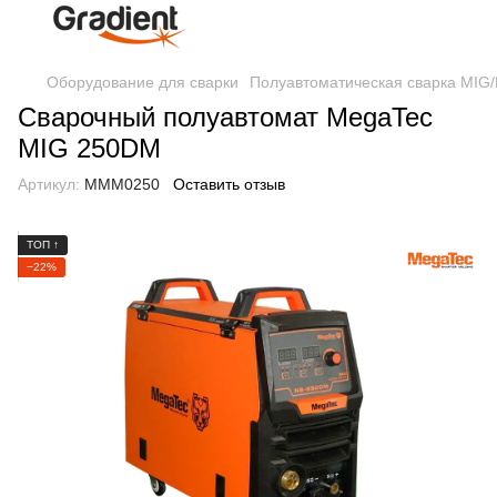
Оборудование для сварки
Полуавтоматическая сварка MIG
Сварочный полуавтомат MegaTec
MIG 250DM
Артикул:
MMM0250
Оставить отзыв
ТОП ↑
−22%