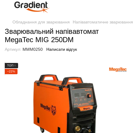
Обладнання для зварювання
Напівавтоматичне зварюванн
Зварювальний напівавтомат
MegaTec MIG 250DM
Артикул:
MMM0250
Написати відгук
ТОП ↑
−22%