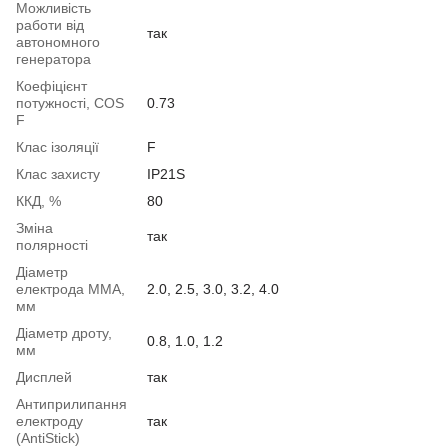
Можливість
работи від
так
автономного
генератора
Коефіцієнт
потужності, COS
0.73
F
Клас ізоляції
F
Клас захисту
IP21S
ККД, %
80
Зміна
так
полярності
Діаметр
електрода ММА,
2.0, 2.5, 3.0, 3.2, 4.0
мм
Діаметр дроту,
0.8, 1.0, 1.2
мм
Дисплей
так
Антиприлипання
електроду
так
(AntiStick)