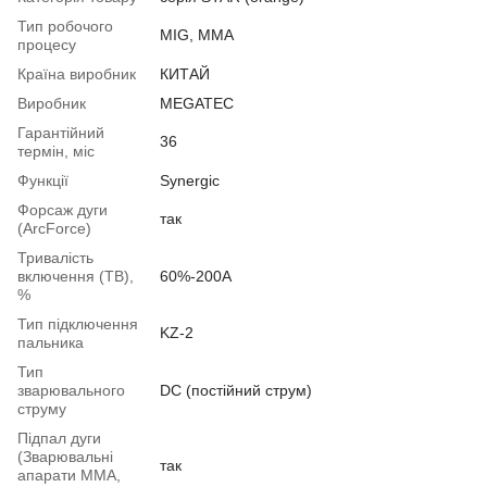
Тип робочого
MIG, MMA
процесу
Країна виробник
КИТАЙ
Виробник
MEGATEC
Гарантійний
36
термін, міс
Функції
Synergic
Форсаж дуги
так
(ArcForce)
Тривалість
включення (ТВ),
60%-200А
%
Тип підключення
KZ-2
пальника
Тип
зварювального
DC (постійний струм)
струму
Підпал дуги
(Зварювальні
так
апарати ММА,