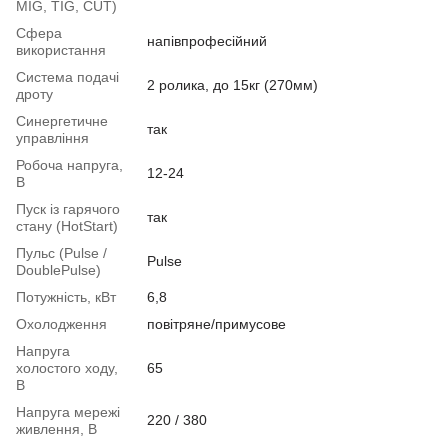
MIG, TIG, CUT)
Сфера
напівпрофесійний
використання
Система подачі
2 ролика, до 15кг (270мм)
дроту
Синергетичне
так
управління
Робоча напруга,
12-24
В
Пуск із гарячого
так
стану (HotStart)
Пульс (Pulse /
Pulse
DoublePulse)
Потужність, кВт
6,8
Охолодження
повітряне/примусове
Напруга
холостого ходу,
65
В
Напруга мережі
220 / 380
живлення, В