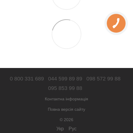
0 800 331 689
044 599 89 89
098 572 99 88
095 853 99 88
Контактна інформація
Повна версія сайту
© 2026
Укр
Рус