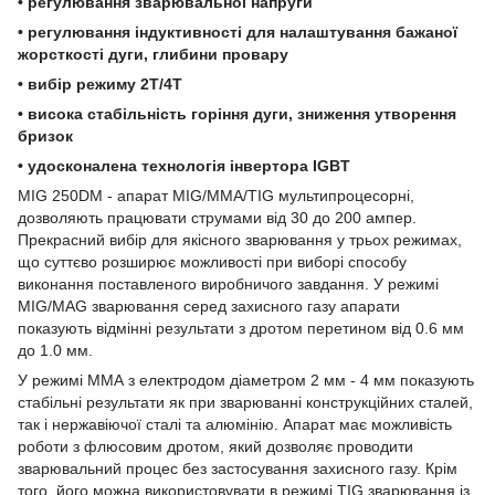
• регулювання зварювальної напруги
• регулювання індуктивності для налаштування бажаної
жорсткості дуги, глибини провару
• вибір режиму 2Т/4Т
• висока стабільність горіння дуги, зниження утворення
бризок
• удосконалена технологія інвертора IGBT
MIG 250DM - апарат MIG/ММА/TIG мультипроцесорні,
дозволяють працювати струмами від 30 до 200 ампер.
Прекрасний вибір для якісного зварювання у трьох режимах,
що суттєво розширює можливості при виборі способу
виконання поставленого виробничого завдання. У режимі
MIG/MAG зварювання серед захисного газу апарати
показують відмінні результати з дротом перетином від 0.6 мм
до 1.0 мм.
У режимі ММА з електродом діаметром 2 мм - 4 мм показують
стабільні результати як при зварюванні конструкційних сталей,
так і нержавіючої сталі та алюмінію. Апарат має можливість
роботи з флюсовим дротом, який дозволяє проводити
зварювальний процес без застосування захисного газу. Крім
того, його можна використовувати в режимі TIG зварювання із