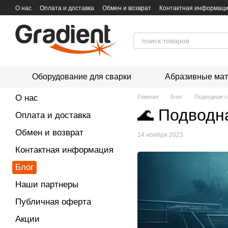
Перейти к основному контенту
О нас
Оплата и доставка
Обмен и возврат
Контактная информац
Оборудование для сварки
Абразивные ма
О нас
Главная
Блог
Подводная с
🌊 Подводн
Оплата и доставка
Обмен и возврат
14 ноября 2023
Контактная информация
Блог
Наши партнеры
Публичная оферта
Акции