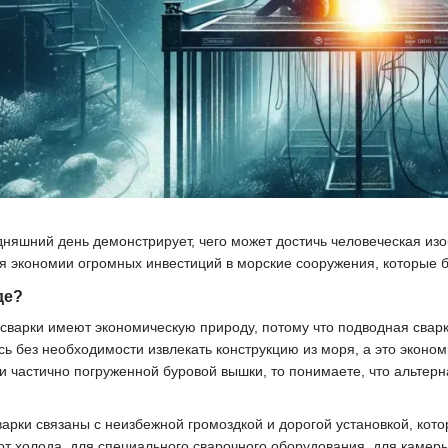
дняшний день демонстрирует, чего может достичь человеческая из
ля экономии огромных инвестиций в морские сооружения, которые 
оде?
варки имеют экономическую природу, потому что подводная сварк
сь без необходимости извлекать конструкцию из моря, а это эконо
ли частично погруженной буровой вышки, то понимаете, что альтер
арки связаны с неизбежной громоздкой и дорогой установкой, кот
от холода, для специального сварочного оборудования, для каме