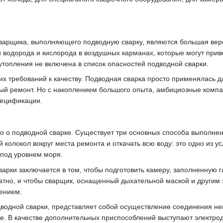
варщика, выполняющего подводную сварку, являются большая веро
 водорода и кислорода в воздушных карманах, которые могут приве
утопления не включена в список опасностей подводной сварки.
х требований к качеству. Подводная сварка просто применялась дл
й ремонт. Но с накоплением большого опыта, амбициозные компан
пецификации.
но о подводной сварке. Существует три основных способа выполнен
 колокол вокруг места ремонта и откачать всю воду: это одно из у
 под уровнем моря.
варки заключается в том, чтобы подготовить камеру, заполненную 
ратно, и чтобы сварщик, оснащенный дыхательной маской и други
лением.
дводной сварки, представляет собой осуществление соединения неп
е. В качестве дополнительных приспособлений выступают электроды