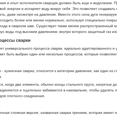
ания и опыт исполнителя-сварщик должен быть еще и водолазом. П
ой энергии и испаряет воду вокруг себя. Это позволяет создавать
ть, даже несмотря на давление. Вместо этого сила дуги генерируе
сходить более или менее нормально, используя специально покры
рода в сварном шве. Существует также менее распространенный ме
ус воды под высоким давлением, внутри которого защитный газ изо
оцессы сварки
вует универсального процесса сварки, идеально адаптированного 
жет быть выбран один или несколько процессов, которые позволя
о - кузнечная сварка, относится к категории давления, как один и
а.
ся, когда два элемента, обычно концы стального прута, нагретые 
оединяются и тщательно забиваются в наковальню, чтобы удалить л
 для плотного соединения.
.
нная сложная версия, названная сварка трением, которая имеет 