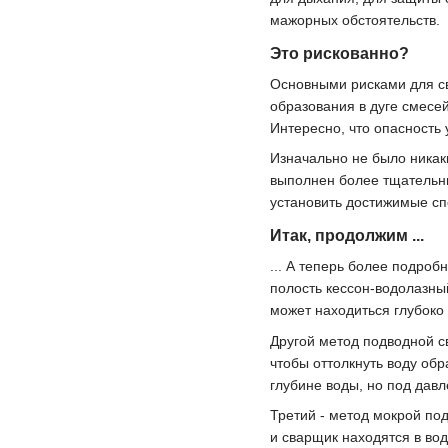
мажорных обстоятельств.
Это рискованно?
Основными рисками для с
образования в дуге смесей
Интересно, что опасность 
Изначально не было никаки
выполнен более тщательны
установить достижимые с
Итак, продолжим ...
... А теперь более подроб
полость кессон-водолазный
может находиться глубоко
Другой метод подводной с
чтобы оттолкнуть воду об
глубине воды, но под дав
Третий - метод мокрой по
и сварщик находятся в вод