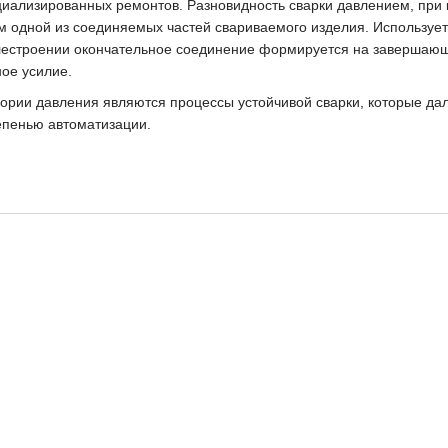
циализированных ремонтов. Разновидность сварки давлением, при 
одной из соединяемых частей свариваемого изделия. Используетс
лестроении окончательное соединение формируется на завершающе
ное усилие.
ории давления являются процессы устойчивой сварки, которые да
тепенью автоматизации.