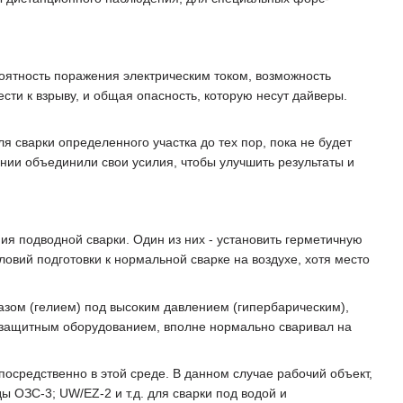
ятность поражения электрическим током, возможность
сти к взрыву, и общая опасность, которую несут дайверы.
я сварки определенного участка до тех пор, пока не будет
ии объединили свои усилия, чтобы улучшить результаты и
ия подводной сварки. Один из них - установить герметичную
словий подготовки к нормальной сварке на воздухе, хотя место
газом (гелием) под высоким давлением (гипербарическим),
м защитным оборудованием, вполне нормально сваривал на
осредственно в этой среде. В данном случае рабочий объект,
 ОЗС-3; UW/EZ-2 и т.д. для сварки под водой и