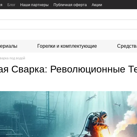
ия
Блог
Наши партнеры
Публичная оферта
Акции
териалы
Горелки и комплектующие
Средств
варка под водой
ая Сварка: Революционные Т