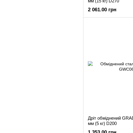
мм (15 кг) D270
2 061.00 грн
Дріт обміднений GRA
мм (5 кг) D200
1 353.00 грн