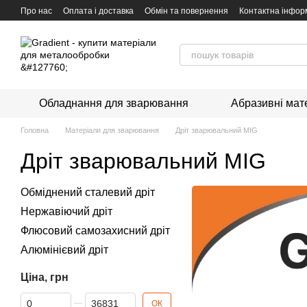
Перейти к основному контенту
Про нас
Оплата і доставка
Обмін та повернення
Контактна інфор
Обладнання для зварювання
Абразивні мат
Головна
Матеріали для зварювання
Дріт зварювальний MIG
Дріт зварювальний MIG
Обміднений сталевий дріт
Нержавіючий дріт
Флюсовий самозахисний дріт
Алюмінієвий дріт
Ціна, грн
Від Ціна, грн
До Ціна, грн
ОК