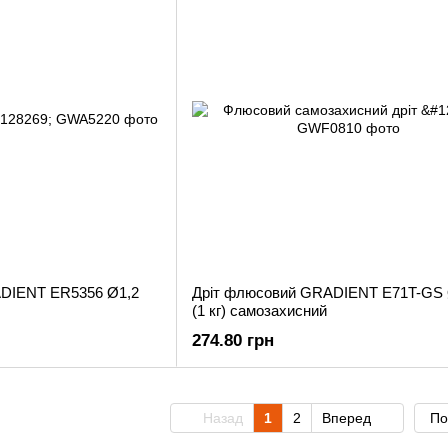
ADIENT ER5356 Ø1,2
Дріт флюсовий GRADIENT E71T-GS 
(1 кг) самозахисний
274.80 грн
Назад
1
2
Вперед
По