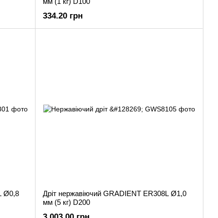
мм (1 кг) D100
334.20 грн
 Ø0,8
Дріт нержавіючий GRADIENT ER308L Ø1,0
мм (5 кг) D200
3 003.00 грн