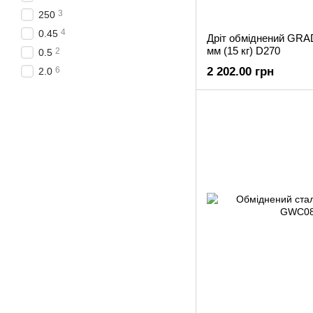
3
250
4
0.45
Дріт обміднений GRA
мм (15 кг) D270
2
0.5
6
2 202.00 грн
2.0