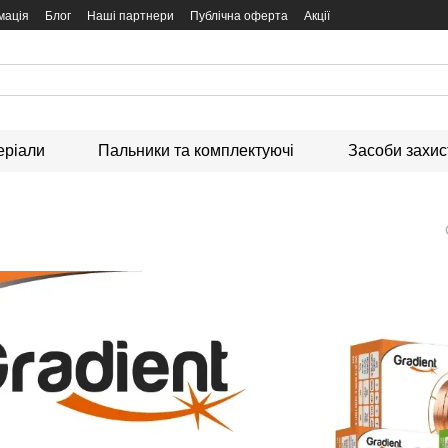
мація
Блог
Наші партнери
Публічна оферта
Акції
еріали
Пальники та комплектуючі
Засоби захи