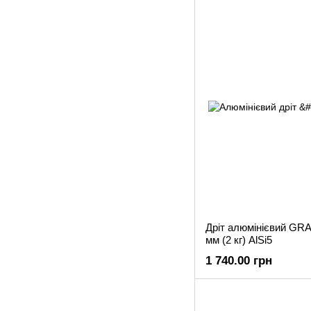
Дріт алюмінієвий GR
мм (2 кг) AlSi5
1 740.00 грн