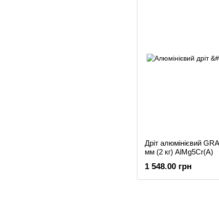
Дріт алюмінієвий GR
мм (2 кг) AlMg5Cr(A)
1 548.00 грн