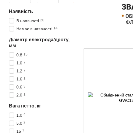
Наявність
20
В наявності
14
Немає в наявності
Діаметр електрода/дроту,
мм
15
0.8
7
1.0
7
1.2
1
1.6
3
0.6
1
2.0
Вага нетто, кг
4
1.0
8
5.0
7
15