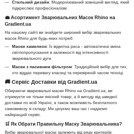
Стильний дизайн
: Модернізований зовнішній вигляд, який
підкреслює професіоналізм.
💼 Асортимент Зварювальних Масок Rhino на
Gradient.ua
На нашому сайті ви знайдете широкий вибір зварювальних
масок Rhino для будь-яких потреб:
Маски хамелеон
: Їх відмітна риса - автоматична зміна
світлопропускання в залежності від інтенсивності
зварювального дуги.
Маски з пасивним фільтром
: Традиційний вибір для тих,
хто віддає перевагу класиці та перевіреній часом техніці.
🚚 Сервіс Доставки від Gradient.ua
Обираючи зварювальні маски Rhino на Gradient.ua, ви
отримуєте не тільки якісний товар, а й вигоду від швидкої
доставки по всій Україні, а також можливість безплатного
самовивозу зі складу. Ми цінуємо ваш час і надаємо
найкращий сервіс.
🛒 Як Обрати Правильну Маску Зварювальника?
Вибір зварювальної маски залежить від ряду критеріїв: