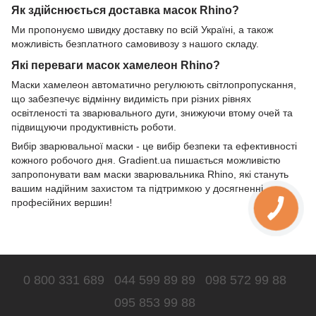
Як здійснюється доставка масок Rhino?
Ми пропонуємо швидку доставку по всій Україні, а також
можливість безплатного самовивозу з нашого складу.
Які переваги масок хамелеон Rhino?
Маски хамелеон автоматично регулюють світлопропускання,
що забезпечує відмінну видимість при різних рівнях
освітленості та зварювального дуги, знижуючи втому очей та
підвищуючи продуктивність роботи.
Вибір зварювальної маски - це вибір безпеки та ефективності
кожного робочого дня. Gradient.ua пишається можливістю
запропонувати вам маски зварювальника Rhino, які стануть
вашим надійним захистом та підтримкою у досягненні
професійних вершин!
0 800 331 689
044 599 89 89
098 572 99 88
095 853 99 88