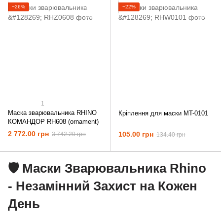
−26%
−22%
1
Маска зварювальника RHINO
Кріплення для маски MT-0101
КОМАНДОР RH608 (ornament)
2 772.00 грн
105.00 грн
3 742.20 грн
134.40 грн
🛡️ Маски Зварювальника Rhino
- Незамінний Захист на Кожен
День