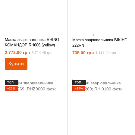
2
Маска зварювальника RHINO
Маска зварювальника ВІКІНГ
КОМАНДОР RH606 (yellow)
222RN
2 772.00 грн
735.00 грн
3 714.48 грн
1 117.20 грн
Купити
ТОП ↑
ТОП ↑
−29%
−24%