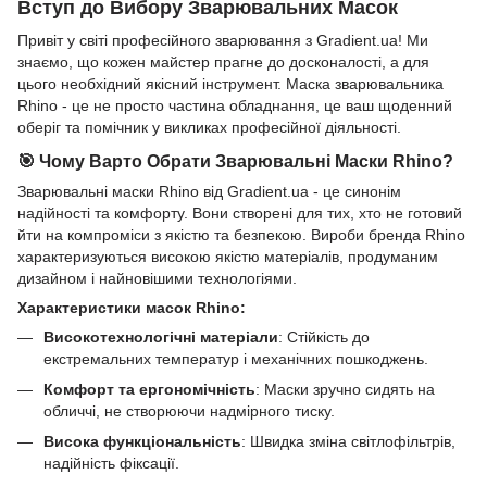
Вступ до Вибору Зварювальних Масок
Привіт у світі професійного зварювання з Gradient.ua! Ми
знаємо, що кожен майстер прагне до досконалості, а для
цього необхідний якісний інструмент. Маска зварювальника
Rhino - це не просто частина обладнання, це ваш щоденний
оберіг та помічник у викликах професійної діяльності.
🎯 Чому Варто Обрати Зварювальні Маски Rhino?
Зварювальні маски Rhino від Gradient.ua - це синонім
надійності та комфорту. Вони створені для тих, хто не готовий
йти на компроміси з якістю та безпекою. Вироби бренда Rhino
характеризуються високою якістю матеріалів, продуманим
дизайном і найновішими технологіями.
Характеристики масок Rhino:
Високотехнологічні матеріали
: Стійкість до
екстремальних температур і механічних пошкоджень.
Комфорт та ергономічність
: Маски зручно сидять на
обличчі, не створюючи надмірного тиску.
Висока функціональність
: Швидка зміна світлофільтрів,
надійність фіксації.