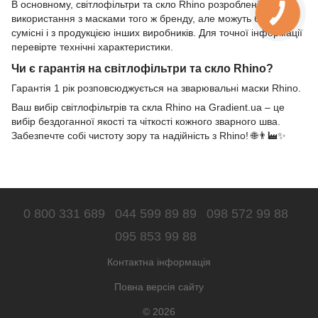
В основному, світлофільтри та скло Rhino розроблені для
використання з масками того ж бренду, але можуть бути
сумісні і з продукцією інших виробників. Для точної інформації
перевірте технічні характеристики.
Чи є гарантія на світлофільтри та скло Rhino?
Гарантія 1 рік розповсюджується на зварювальні маски Rhino.
Ваш вибір світлофільтрів та скла Rhino на Gradient.ua – це
вибір бездоганної якості та чіткості кожного зварного шва.
Забезпечте собі чистоту зору та надійність з Rhino! 🌐👨‍🏭✨
0 800 331 689
044 599 89 89
098 572 99 88
095 853 99 88
Контактна інформація
Повна версія сайту
© 2026