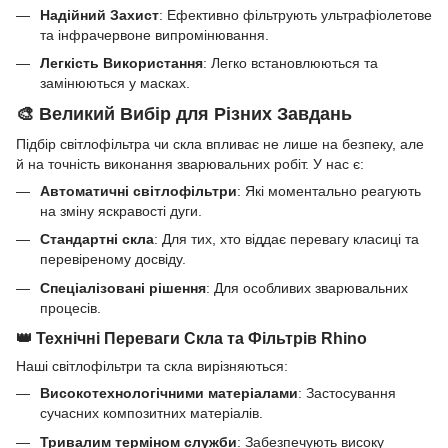
Надійний Захист
: Ефективно фільтрують ультрафіолетове
та інфрачервоне випромінювання.
Легкість Використання
: Легко встановлюються та
замінюються у масках.
🎨 Великий Вибір для Різних Завдань
Підбір світлофільтра чи скла впливає не лише на безпеку, але
й на точність виконання зварювальних робіт. У нас є:
Автоматичні світлофільтри
: Які моментально реагують
на зміну яскравості дуги.
Стандартні скла
: Для тих, хто віддає перевагу класиці та
перевіреному досвіду.
Спеціалізовані рішення
: Для особливих зварювальних
процесів.
👑 Технічні Переваги Скла та Фільтрів Rhino
Наші світлофільтри та скла вирізняються:
Високотехнологічними матеріалами
: Застосування
сучасних композитних матеріалів.
Тривалим терміном служби
: Забезпечують високу