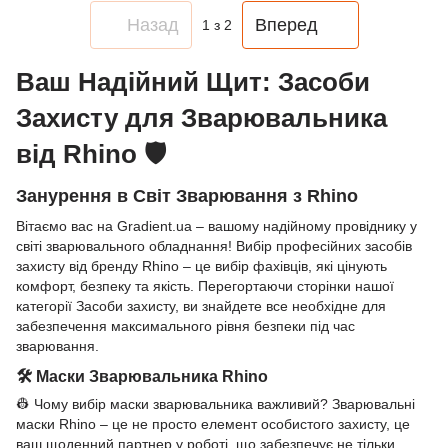
Назад
Вперед
1
з 2
Ваш Надійний Щит: Засоби
Захисту для Зварювальника
від Rhino 🛡️
Занурення в Світ Зварювання з Rhino
Вітаємо вас на Gradient.ua – вашому надійному провіднику у
світі зварювального обладнання! Вибір професійних засобів
захисту від бренду Rhino – це вибір фахівців, які цінують
комфорт, безпеку та якість. Перегортаючи сторінки нашої
категорії Засоби захисту, ви знайдете все необхідне для
забезпечення максимального рівня безпеки під час
зварювання.
🛠️ Маски Зварювальника Rhino
👷 Чому вибір маски зварювальника важливий? Зварювальні
маски Rhino – це не просто елемент особистого захисту, це
ваш щоденний партнер у роботі, що забезпечує не тільки