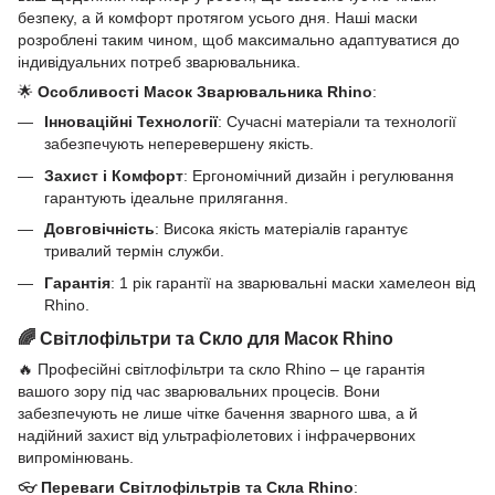
безпеку, а й комфорт протягом усього дня. Наші маски
розроблені таким чином, щоб максимально адаптуватися до
індивідуальних потреб зварювальника.
🌟
Особливості Масок Зварювальника Rhino
:
Інноваційні Технології
: Сучасні матеріали та технології
забезпечують неперевершену якість.
Захист і Комфорт
: Ергономічний дизайн і регулювання
гарантують ідеальне прилягання.
Довговічність
: Висока якість матеріалів гарантує
тривалий термін служби.
Гарантія
: 1 рік гарантії на зварювальні маски хамелеон від
Rhino.
🌈 Світлофільтри та Скло для Масок Rhino
🔥 Професійні світлофільтри та скло Rhino – це гарантія
вашого зору під час зварювальних процесів. Вони
забезпечують не лише чітке бачення зварного шва, а й
надійний захист від ультрафіолетових і інфрачервоних
випромінювань.
👓
Переваги Світлофільтрів та Скла Rhino
: