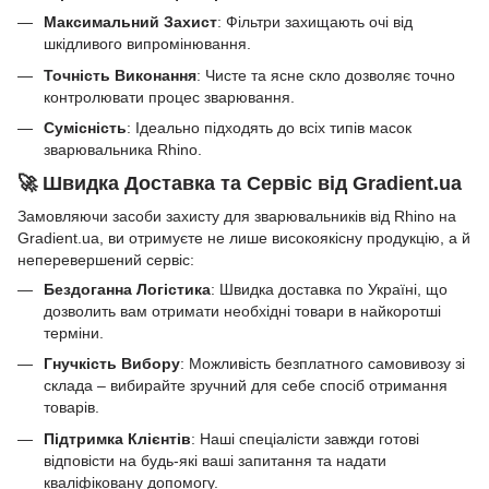
Максимальний Захист
: Фільтри захищають очі від
шкідливого випромінювання.
Точність Виконання
: Чисте та ясне скло дозволяє точно
контролювати процес зварювання.
Сумісність
: Ідеально підходять до всіх типів масок
зварювальника Rhino.
🚀 Швидка Доставка та Сервіс від Gradient.ua
Замовляючи засоби захисту для зварювальників від Rhino на
Gradient.ua, ви отримуєте не лише високоякісну продукцію, а й
неперевершений сервіс:
Бездоганна Логістика
: Швидка доставка по Україні, що
дозволить вам отримати необхідні товари в найкоротші
терміни.
Гнучкість Вибору
: Можливість безплатного самовивозу зі
склада – вибирайте зручний для себе спосіб отримання
товарів.
Підтримка Клієнтів
: Наші спеціалісти завжди готові
відповісти на будь-які ваші запитання та надати
кваліфіковану допомогу.