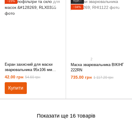
−23%
ТОП ↑
−34%
2
Екран захисний для маски
Маска зварювальника ВІКІНГ
зварювальника 95х106 мм
222RN
полікарбонат
42.00 грн
735.00 грн
54.60 грн
1 117.20 грн
Купити
Показати ще 16 товарів