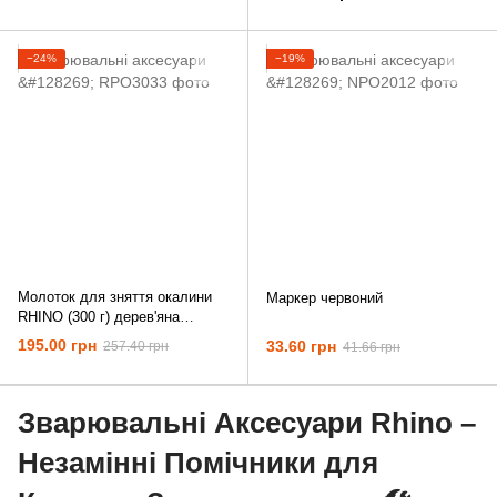
−24%
−19%
Молоток для зняття окалини
Маркер червоний
RHINO (300 г) дерев'яна
рукоятка
195.00 грн
33.60 грн
257.40 грн
41.66 грн
Зварювальні Аксесуари Rhino –
Незамінні Помічники для