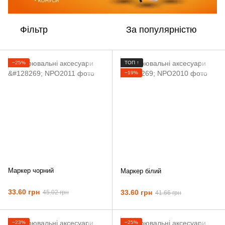
Фільтр
За популярністю
−25%
ТОП ↑
−19%
Маркер чорний
Маркер білий
33.60 грн
33.60 грн
45.02 грн
41.66 грн
−23%
−25%