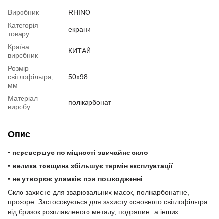
Виробник
RHINO
Категорія
екрани
товару
Країна
КИТАЙ
виробник
Розмір
світлофільтра,
50х98
мм
Матеріал
полікарбонат
виробу
Опис
• перевершує по міцності звичайне скло
• велика товщина збільшує термін експлуатації
• не утворює уламків при пошкодженні
Скло захисне для зварювальних масок, полікарбонатне,
прозоре. Застосовується для захисту основного світлофільтра
від бризок розплавленого металу, подряпин та інших