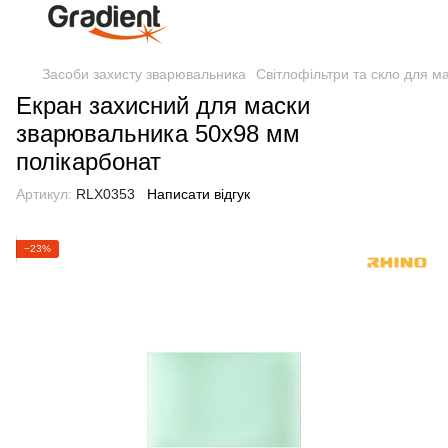
Засоби захисту зварювальника
Світлофільтри та скло для м
Екран захисний для маски
зварювальника 50х98 мм
полікарбонат
Артикул:
RLX0353
Написати відгук
−23%