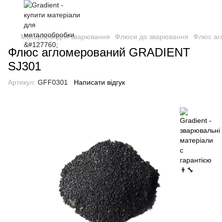
Матеріали для зварювання
Флюси до зварювання
Флюс аг
Флюс агломерований GRADIENT
SJ301
Артикул:
GFF0301
Написати відгук