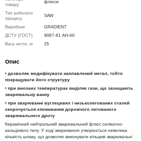
флюси
товару
Тип робочого
SAW
процесу
Виробник
GRADIENT
ДСТУ (ГОСТ)
9087-81 АН-60
Вага нетто, кг
25
Опис
• дозволяє модифікувати наплавлений метал, тобто
покращувати його структуру
• при високих температурах виділяє гази, що захищають
зварювальну ванну
• при зварюванні вуглецевих і низьколегованих сталей
скорочується споживання дорожчого легованого
зварювального дроту
Керамічний нейтральний зварювальний флюс силікатно-
кальцієвого типу. У ході зварювання утворюється невелика
кількість шлаку, що дозволяє виконувати кільцеві зварювальні