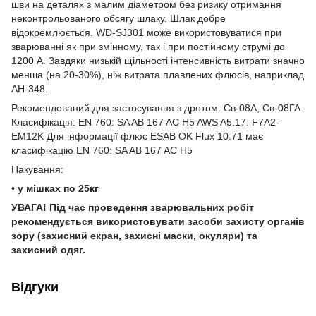
шви на деталях з малим діаметром без ризику отримання
неконтрольованого обсягу шлаку. Шлак добре
відокремлюється. WD-SJ301 може використовуватися при
зварюванні як при змінному, так і при постійному струмі до
1200 А. Завдяки низькій щільності інтенсивність витрати значно
менша (на 20-30%), ніж витрата плавлених флюсів, наприклад
АН-348.
Рекомендований для застосування з дротом: Св-08А, Св-08ГА.
Класифікація: EN 760: SA AB 167 AC H5 AWS A5.17: F7A2-
EM12K Для інформації флюс ESAB OK Flux 10.71 має
класифікацію EN 760: SA AB 167 AC H5
Пакування:
• у мішках по 25кг
УВАГА! Під час проведення зварювальних робіт
рекомендується використовувати засоби захисту органів
зору (захисний екран, захисні маски, окуляри) та
захисний одяг.
Відгуки