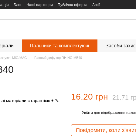
мація
Блог
Наші партнери
Публічна оферта
Акції
еріали
Пальники та комплектуючі
Засоби захи
ектуючі MIG/MAG
Газовий дифузор RHINO MB40
B40
16.20 грн
21.71 г
Увійти
для відображення накоп
%
Повідомити, коли з'яви