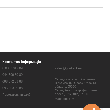
Контактна інформація
0 800 331 689
sales@gradient.ua
044 599 89 89
Склад Одеса: вул. Академіка
098 572 99 88
Вільямса, 86, Одеса, Одеська
область, 65000
095 853 99 88
Склад Київ: Повітрофлотський
просп., 92Б, Київ, 02000
Передзвонити вам?
Мапа проїзду