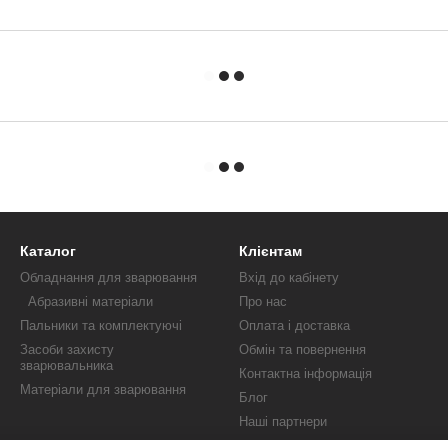
Каталог
Клієнтам
Обладнання для зварювання
Вхід до кабінету
Абразивні матеріали
Про нас
Пальники та комплектуючі
Оплата і доставка
Засоби захисту
Обмін та повернення
зварювальника
Контактна інформація
Матеріали для зварювання
Блог
Наші партнери
Публічна оферта