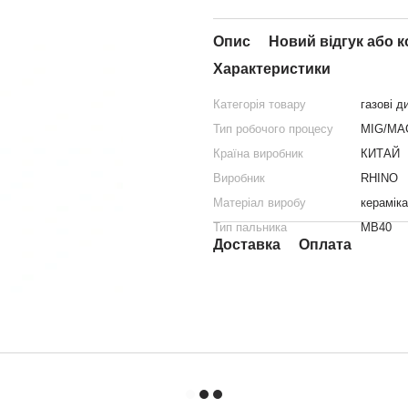
Опис
Новий відгук або 
Характеристики
Категорія товару
газові 
Тип робочого процесу
MIG/MA
Країна виробник
КИТАЙ
Виробник
RHINO
Матеріал виробу
кераміка
Тип пальника
MB40
Доставка
Оплата