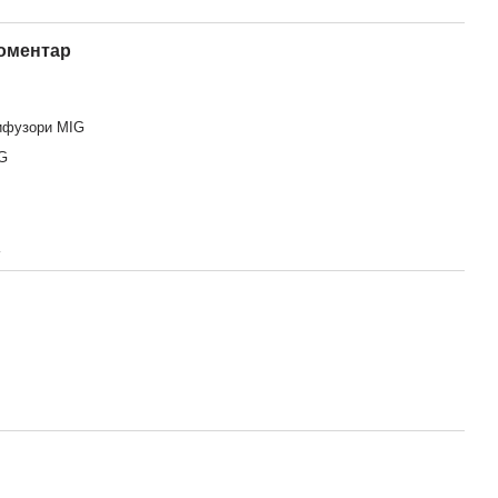
коментар
дифузори MIG
G