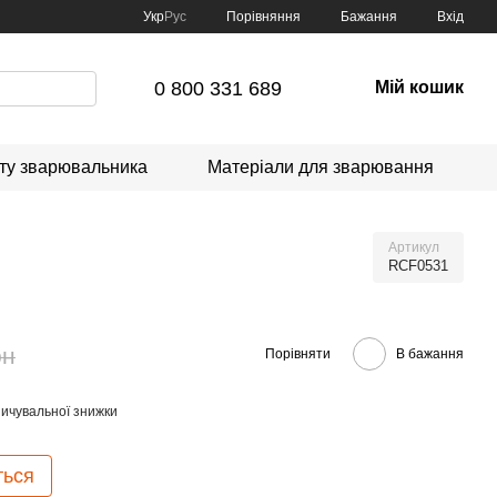
Порівняння
Укр
Рус
Бажання
Вхід
0 800 331 689
Мій кошик
сту зварювальника
Матеріали для зварювання
Артикул
RCF0531
рн
Порівняти
В бажання
ичувальної знижки
ться