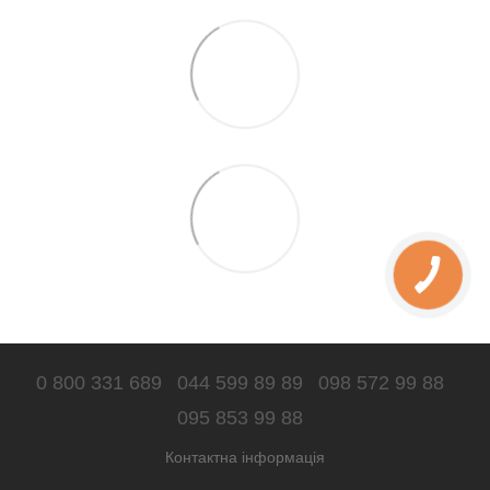
0 800 331 689
044 599 89 89
098 572 99 88
095 853 99 88
Контактна інформація