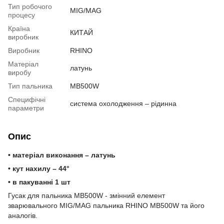
Тип робочого
MIG/MAG
процесу
Країна
КИТАЙ
виробник
Виробник
RHINO
Матеріал
латунь
виробу
Тип пальника
MB500W
Специфічні
система охолодження – рідинна
параметри
Опис
• матеріал виконання – латунь
• кут нахилу – 44°
• в пакуванні 1 шт
Гусак для пальника MB500W - змінний елемент
зварювального MIG/MAG пальника RHINO МВ500W та його
аналогів.