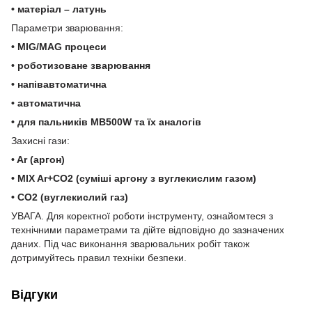
• матеріал – латунь
Параметри зварювання:
• MIG/MAG процеси
• роботизоване зварювання
• напівавтоматична
• автоматична
• для пальників МВ500W та їх аналогів
Захисні гази:
• Ar (аргон)
• MIX Ar+CO2 (суміші аргону з вуглекислим газом)
• CO2 (вуглекислий газ)
УВАГА. Для коректної роботи інструменту, ознайомтеся з
технічними параметрами та дійте відповідно до зазначених
даних. Під час виконання зварювальних робіт також
дотримуйтесь правил техніки безпеки.
Відгуки