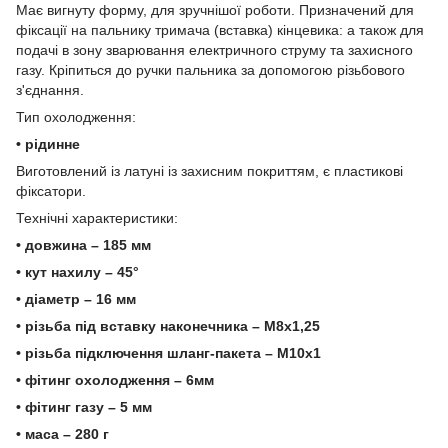
Має вигнуту форму, для зручнішої роботи. Призначений для
фіксації на пальнику тримача (вставка) кінцевика: а також для
подачі в зону зварювання електричного струму та захисного
газу. Кріпиться до ручки пальника за допомогою різьбового
з'єднання.
Тип охолодження:
• рідинне
Виготовлений із латуні із захисним покриттям, є пластикові
фіксатори.
Технічні характеристики:
• довжина – 185 мм
• кут нахилу – 45°
• діаметр – 16 мм
• різьба під вставку наконечника – М8х1,25
• різьба підключення шланг-пакета – М10х1
• фітинг охолодження – 6мм
• фітинг газу – 5 мм
• маса – 280 г