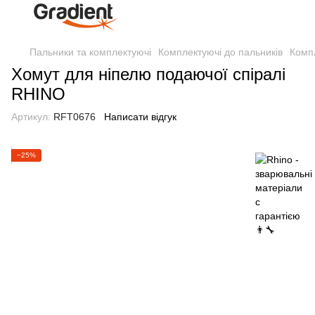
Пальники та комплектуючі
Комплектуючі до пальників
Комп
Хомут для ніпелю подаючої спіралі
RHINO
Артикул:
RFT0676
Написати відгук
−25%