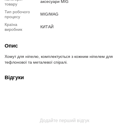
аксесуари MIG
товару
Тип робочого
MIG/MAG
процесу
Країна
КИТАЙ
виробник
Опис
Хомут для ніпелю, комплектується з кожним ніпелем для
тефлонової та металевої спіралі.
Відгуки
Додайте перший відгук