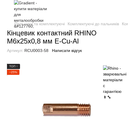
Пальники та комплектуючі
Комплектуючі до пальників
Ком
Кінцевик контактний RHINO
М6х25х0,8 мм E-Cu-Al
Артикул:
RCU0003-58
Написати відгук
ТОП ↑
−25%