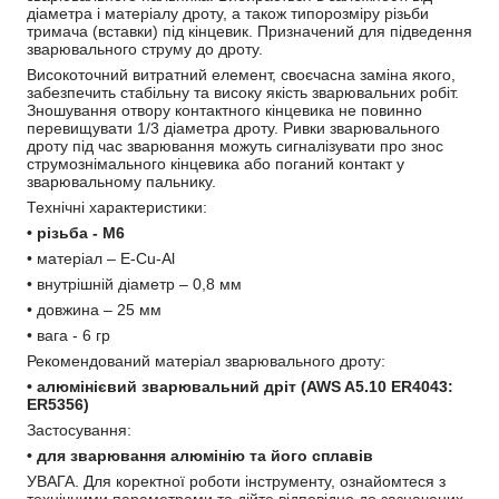
діаметра і матеріалу дроту, а також типорозміру різьби 
тримача (вставки) під кінцевик. Призначений для підведення 
зварювального струму до дроту.
Високоточний витратний елемент, своєчасна заміна якого, 
забезпечить стабільну та високу якість зварювальних робіт. 
Зношування отвору контактного кінцевика не повинно 
перевищувати 1/3 діаметра дроту. Ривки зварювального 
дроту під час зварювання можуть сигналізувати про знос 
струмознімального кінцевика або поганий контакт у 
зварювальному пальнику.
Технічні характеристики:
• різьба - М6
• матеріал – E-Cu-Al
• внутрішній діаметр – 0,8 мм
• довжина – 25 мм
• вага - 6 гр
Рекомендований матеріал зварювального дроту:
• алюмінієвий зварювальний дріт (AWS A5.10 ER4043: 
ER5356)
Застосування:
• для зварювання алюмінію та його сплавів
УВАГА. Для коректної роботи інструменту, ознайомтеся з 