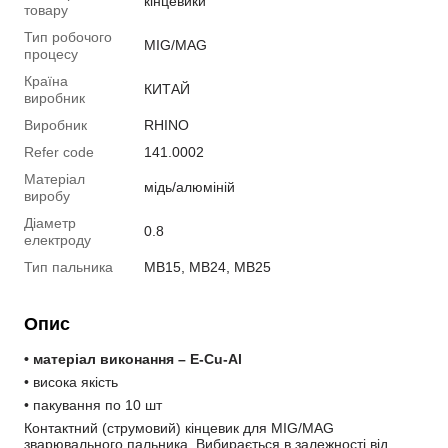
кінцевики
товару
Тип робочого
MIG/MAG
процесу
Країна
КИТАЙ
виробник
Виробник
RHINO
Refer code
141.0002
Матеріал
мідь/алюміній
виробу
Діаметр
0.8
електроду
Тип пальника
MB15, MB24, MB25
Опис
• матеріал виконання – E-Cu-Al
• висока якість
• пакування по 10 шт
Контактний (струмовий) кінцевик для MIG/MAG 
зварювального пальника. Вибирається в залежності від 