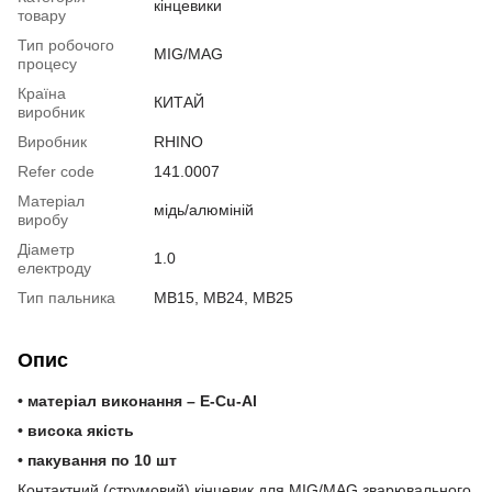
кінцевики
товару
Тип робочого
MIG/MAG
процесу
Країна
КИТАЙ
виробник
Виробник
RHINO
Refer code
141.0007
Матеріал
мідь/алюміній
виробу
Діаметр
1.0
електроду
Тип пальника
MB15, MB24, MB25
Опис
• матеріал виконання – E-Cu-Al
• висока якість
• пакування по 10 шт
Контактний (струмовий) кінцевик для MIG/MAG зварювального