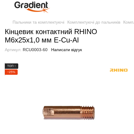
Пальники та комплектуючі
Комплектуючі до пальників
Комп
Кінцевик контактний RHINO
М6х25х1,0 мм E-Cu-Al
Артикул:
RCU0003-60
Написати відгук
ТОП ↑
−25%