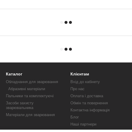
Каталог
Клієнтам
Обладнання для зварювання
Вхід до кабінету
Абразивні матеріали
Про нас
Пальники та комплектуючі
Оплата і доставка
Засоби захисту
Обмін та повернення
зварювальника
Контактна інформація
Матеріали для зварювання
Блог
Наші партнери
Публічна оферта