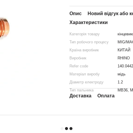
Опис
Новий відгук або 
Характеристики
Категорія товару
кінцевик
Тип робочого процесу
MIG/MA
Країна виробник
КИТАЙ
Виробник
RHINO
Refer code
140.044
Матеріал виробу
мідь
Діаметр електроду
1.2
Тип пальника
MB36, M
Доставка
Оплата