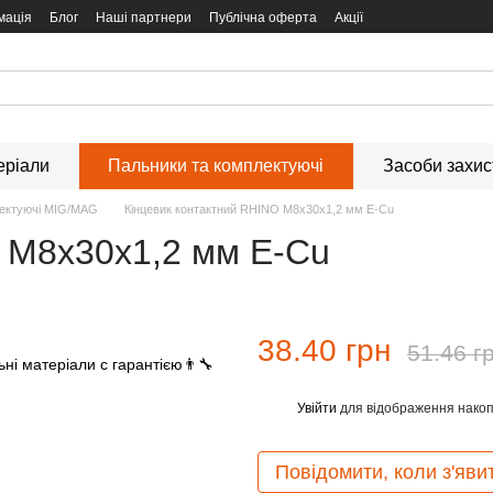
мація
Блог
Наші партнери
Публічна оферта
Акції
еріали
Пальники та комплектуючі
Засоби захи
ектуючі MIG/MAG
Кінцевик контактний RHINO М8х30х1,2 мм E-Cu
 М8х30х1,2 мм E-Cu
38.40 грн
51.46 г
Увійти
для відображення накоп
%
Повідомити, коли з'яви