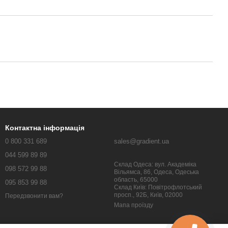
Контактна інформація
0 800 331 689
sales@gradient.ua
044 599 89 89
Склад Одеса: вул. Академіка
098 572 99 88
Вільямса, 86, Одеса, Одеська
область, 65000
095 853 99 88
Склад Київ: Повітрофлотський
просп., 92Б, Київ, 02000
Передзвонити вам?
Мапа проїзду