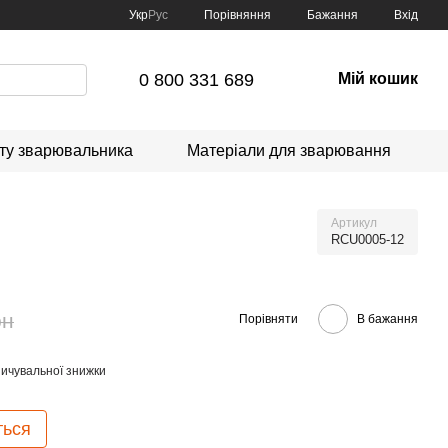
Порівняння
Укр
Рус
Бажання
Вхід
0 800 331 689
Мій кошик
сту зварювальника
Матеріали для зварювання
Артикул
RCU0005-12
рн
Порівняти
В бажання
ичувальної знижки
ться