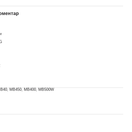
коментар
и
G
2
B40, МВ450, МВ400, МВ500W