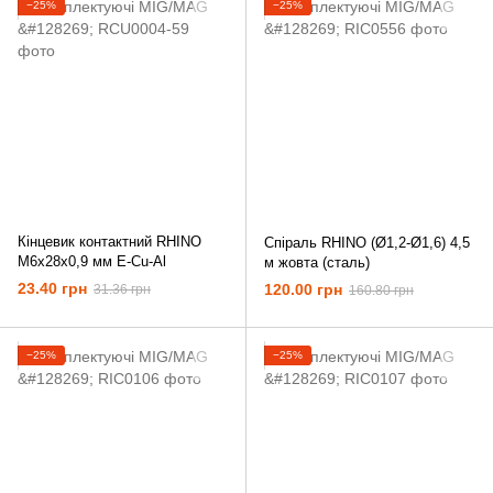
−25%
−25%
Кінцевик контактний RHINO
Спіраль RHINO (Ø1,2-Ø1,6) 4,5
М6х28х0,9 мм E-Cu-Al
м жовта (сталь)
23.40 грн
120.00 грн
31.36 грн
160.80 грн
−25%
−25%