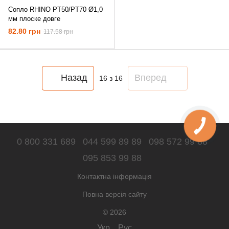
Сопло RHINO PT50/PT70 Ø1,0
мм плоске довге
82.80 грн
117.58 грн
Назад
Вперед
16
з 16
0 800 331 689
044 599 89 89
098 572 99 88
095 853 99 88
Контактна інформація
Повна версія сайту
© 2026
Укр
Рус