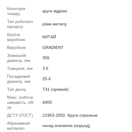
Категорія
круги відрізні
товару
Тип робочого
різка металу
процесу
Країна
КИТАЙ
виробник
Виробник
GRADIENT
Зовнішній
355
діаметр, мм
Товщина, мм
3.5
Посадковий
25.4
діаметр, мм
Тип диску
Т41 (прямий)
Макс. робоча
швидкість, об/
4400
хв
ДСТУ (ГОСТ)
21963-2002. Круги отрезные
Абразивний
оксид алюмінію (корунд)
матеріал