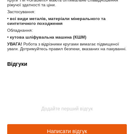
Круги TM «Gradient» мають оптимальне співвідношення 
ріжучої здатності та ціни.
Застосування:
• всі види металів, матеріали мінерального та 
синтетичного походження
Обладнання:
• кутова шліфувальна машина (КШМ)
УВАГА!
 Робота з відрізними кругами вимагає підвищеної 
уваги. Дотримуйтесь правил безпеки, вказаних на пакуванні.
Відгуки
Додайте перший відгук
Написати відгук