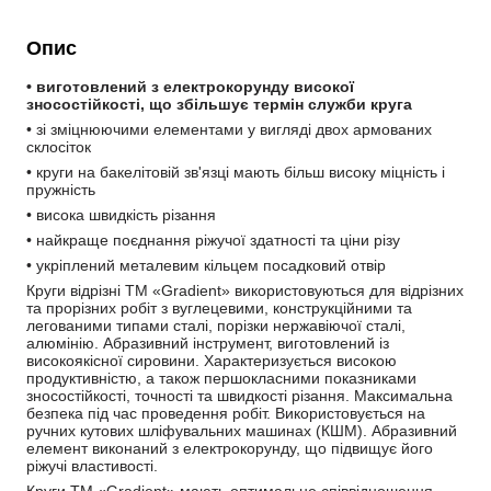
Опис
• виготовлений з електрокорунду високої 
зносостійкості, що збільшує термін служби круга
• зі зміцнюючими елементами у вигляді двох армованих 
склосіток
• круги на бакелітовій зв'язці мають більш високу міцність і 
пружність
• висока швидкість різання
• найкраще поєднання ріжучої здатності та ціни різу
• укріплений металевим кільцем посадковий отвір
Круги відрізні TM «Gradient» використовуються для відрізних 
та прорізних робіт з вуглецевими, конструкційними та 
легованими типами сталі, порізки нержавіючої сталі, 
алюмінію. Абразивний інструмент, виготовлений із 
високоякісної сировини. Характеризується високою 
продуктивністю, а також першокласними показниками 
зносостійкості, точності та швидкості різання. Максимальна 
безпека під час проведення робіт. Використовується на 
ручних кутових шліфувальних машинах (КШМ). Абразивний 
елемент виконаний з електрокорунду, що підвищує його 
ріжучі властивості.