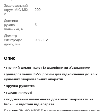
Зварювальний
струм MIG MIX,
200
А
Довжина
рукава
5
пальника, м
Діаметр
електрода/
0.8 - 1.2
дроту, мм
Опис
• гнучкий шланг-пакет із шарнірними з'єднаннями
• універсальний KZ-2 роз'єм для підключення до всіх
сучасних зварювальних апаратів
• зручна рукоятка
• гарантія якості
• подовжений шланг-пакет дозволяє зварювати на
більшій відстані від апарата
Пальник RHINO MB25 5 м може використовуватися з усіма