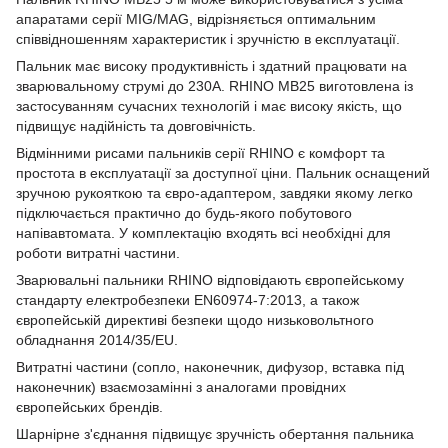
апаратами серії MIG/MAG, відрізняється оптимальним
співвідношенням характеристик і зручністю в експлуатації.
Пальник має високу продуктивність і здатний працювати на
зварювальному струмі до 230А. RHINO MB25 виготовлена із
застосуванням сучасних технологій і має високу якість, що
підвищує надійність та довговічність.
Відмінними рисами пальників серії RHINO є комфорт та
простота в експлуатації за доступної ціни. Пальник оснащений
зручною рукояткою та євро-адаптером, завдяки якому легко
підключається практично до будь-якого побутового
напівавтомата. У комплектацію входять всі необхідні для
роботи витратні частини.
Зварювальні пальники RHINO відповідають європейському
стандарту електробезпеки EN60974-7:2013, а також
європейській директиві безпеки щодо низьковольтного
обладнання 2014/35/EU.
Витратні частини (сопло, наконечник, дифузор, вставка під
наконечник) взаємозамінні з аналогами провідних
європейських брендів.
Шарнірне з'єднання підвищує зручність обертання пальника