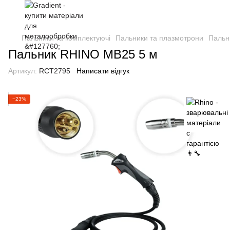
Пальники та комплектуючі
Пальники та плазмотрони
Пальн
Пальник RHINO MB25 5 м
Артикул:
RCT2795
Написати відгук
−23%