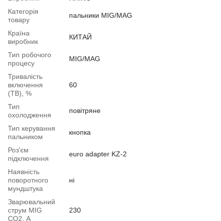
Категорія
пальники MIG/MAG
товару
Країна
КИТАЙ
виробник
Тип робочого
MIG/MAG
процесу
Тривалість
включення
60
(ТВ), %
Тип
повітряне
охолодження
Тип керування
кнопка
пальником
Роз'єм
euro adapter KZ-2
підключення
Наявність
поворотного
ні
мундштука
Зварювальний
струм MIG
230
СО2, А