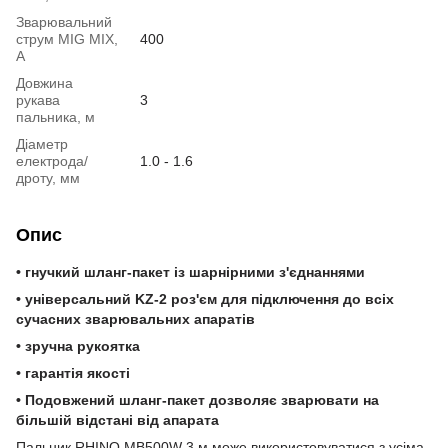
Зварювальний
струм MIG MIX,
400
А
Довжина
рукава
3
пальника, м
Діаметр
електрода/
1.0 - 1.6
дроту, мм
Опис
• гнучкий шланг-пакет із шарнірними з'єднаннями
• універсальний KZ-2 роз'єм для підключення до всіх
сучасних зварювальних апаратів
• зручна рукоятка
• гарантія якості
• Подовжений шланг-пакет дозволяє зварювати на
більшій відстані від апарата
Пальник RHINO MB500W 3 м може використовуватися з усіма