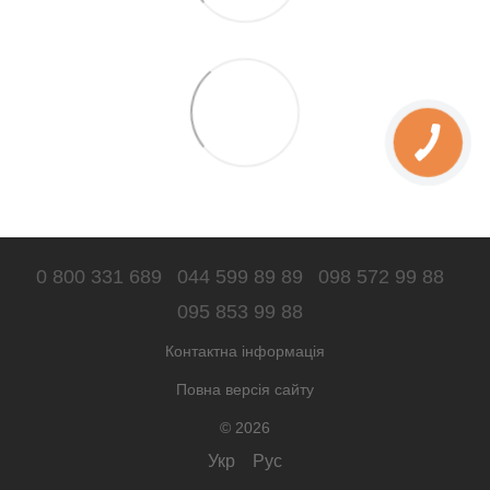
0 800 331 689
044 599 89 89
098 572 99 88
095 853 99 88
Контактна інформація
Повна версія сайту
© 2026
Укр
Рус