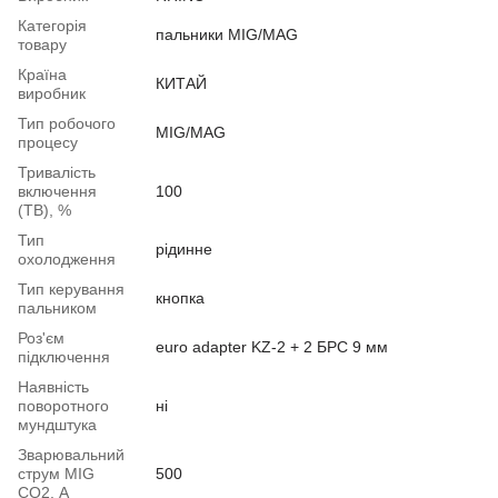
Категорія
пальники MIG/MAG
товару
Країна
КИТАЙ
виробник
Тип робочого
MIG/MAG
процесу
Тривалість
включення
100
(ТВ), %
Тип
рідинне
охолодження
Тип керування
кнопка
пальником
Роз'єм
euro adapter KZ-2 + 2 БРС 9 мм
підключення
Наявність
поворотного
ні
мундштука
Зварювальний
струм MIG
500
СО2, А