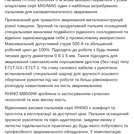
апаратами серії MIG/MAG один з найбільш затребуваних
пальників для напівавтоматичного зварювання.
Призначений для тривалого зварювання металоконструкцій
різної товщини. Зручний та продуктивний пальник оснащений
спеціальними каналами подвійного рідинного охолодження та
відмінно зарекомендував себе у промисловому використанні.
Максимальний допустимий струм 500 А та збільшений
робочий цикл до 100%. Підходить до роботи з будь-якими
типами дроту діаметром 0.8-1.6 мм. Також підходить для
зварювання самозахисним порошковим дротом (без газу) типу
E71T-GS і E71T-1. На стику силового кабелю з рукояткою
встановлений спеціальний шарнір для зручності осьового
обертання рукоятки під час роботи та більш рівномірного
розподілу навантаження на кисть зварювальника.
RHINO MB500W зроблена із застосуванням сучасних
технологій та має високу якість.
Відмінними рисами пальників серії RHINO є комфорт та
простота в експлуатації за доступної ціни. Пальник оснащений
зручною рукояткою та євро-адаптером, завдяки якому з
легкістю підключається практично до будь-якого побутового та
професійного зварювального обладнання. У комплектацію