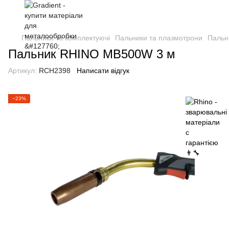
Пальники та комплектуючі
Пальники та плазмотрони
Пальн
Пальник RHINO MB500W 3 м
Артикул:
RCH2398
Написати відгук
−23%