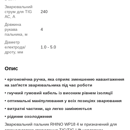
Зварювальний
струм для TIG
240
AC, А
Довжина
рукава
4
пальника, м
Діаметр
електрода/
1.0 - 5.0
дроту, мм
Опис
• ергономічна ручка, яка сприяє зменшенню навантаження
на зап'ястя зварювальника під час роботи
• гнучкий гумовий кабель із високим рівнем ізоляції
• оптимальні маніпулювання у всіх позиціях зварювання
• витратні частини, що легко замінюються
• рідинне охолодження
Зварювальний пальник RHINO WP18 4 м призначений для
аргонодугового зварювання TIG/TIG LIft неплавким