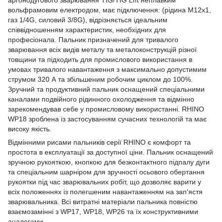
вольфрамовим електродом, має підключення: (рідина M12x1,
газ 1/4G, силовий 3/8G), відрізняється ідеальним
співвідношенням характеристик, необхідних для
професіонала. Пальник призначений для тривалого
зварювання всіх видів металу та металоконструкцій різної
товщини та підходить для промислового використання в
умовах тривалого навантаження з максимально допустимим
струмом 320 А та збільшеним робочим циклом до 100%.
Зручний та продуктивний пальник оснащений спеціальними
каналами подвійного рідинного охолодження та відмінно
зарекомендував себе у промисловому використанні. RHINO
WP18 зроблена із застосуванням сучасних технологій та має
високу якість.
Відмінними рисами пальників серії RHINO є комфорт та
простота в експлуатації за доступної ціни. Пальник оснащений
зручною рукояткою, кнопкою для безконтактного підпалу дуги
та спеціальним шарніром для зручності осьового обертання
рукоятки під час зварювальних робіт, що дозволяє варити у
всіх положеннях із полегшеним навантаженням на зап'ястя
зварювальника. Всі витратні матеріали пальника повністю
взаємозамінні з WP17, WP18, WP26 та їх конструктивними
аналогами.