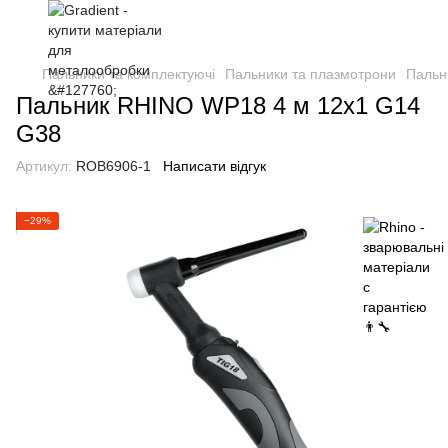
Пальники та комплектуючі
Пальники та плазмотрони
Пальн
Пальник RHINO WP18 4 м 12х1 G14
G38
Артикул:
ROB6906-1
Написати відгук
−29%