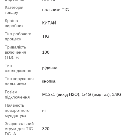
Категорія
пальники TIG
товару
Країна
КИТАЙ
виробник
Тип робочого
TIG
процесу
Тривалість
включення
100
(ТВ), %
Тип
рідинне
охолодження
Тип керування
кнопка
пальником
Роз'єм
M12x1 (вихід H2O), 1/4G (вхід газ), 3/8G
підключення
Наявність
поворотного
ні
мундштука
Зварювальний
струм для TIG
320
DC, А