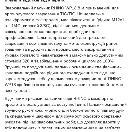
Зварювальний пальник RHINO WP18 8 м призначений для
аргонодугового зварювання TIG/TIG LIft неплавким
вольфрамовим електродом, має підключення: (рідина M12x1,
газ 1/4G, силовий 3/8G), відрізняється ідеальним
співвідношенням характеристик, необхідних для
професійналів. Пальник призначений для тривалого
зварювання всіх видів металу та металоконструкцій різної
товщини та підходить для промислового використання в
умовах тривалого навантаження з максимально допустимим
струмом 320 А та збільшеним робочим циклом до 100%.
Зручний та продуктивний пальник оснащений спеціальними
каналами подвійного рідинного охолодження та відмінно
зарекомендував себе у промисловому використанні. RHINO
WP18 зроблена із застосуванням сучасних технологій та має
високу якість.
Відмінними рисами пальників серії RHINO є комфорт та
простота в експлуатації за доступної ціни. Пальник оснащений
зручною рукояткою, кнопкою для безконтактного підпалу дуги
та спеціальним шарніром для зручності осьового обертання
рукоятки під час зварювальних робіт, що дозволяє варити у
всіх положеннях із полегшеним навантаженням на зап'ястя