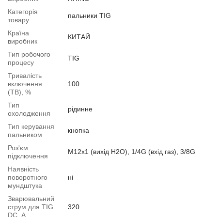
Категорія
пальники TIG
товару
Країна
КИТАЙ
виробник
Тип робочого
TIG
процесу
Тривалість
включення
100
(ТВ), %
Тип
рідинне
охолодження
Тип керування
кнопка
пальником
Роз'єм
M12x1 (вихід H2O), 1/4G (вхід газ), 3/8G
підключення
Наявність
поворотного
ні
мундштука
Зварювальний
струм для TIG
320
DC, А