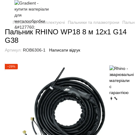
Пальники та комплектуючі
Пальники та плазмотрони
Пальн
Пальник RHINO WP18 8 м 12х1 G14
G38
Артикул:
ROB6306-1
Написати відгук
−29%