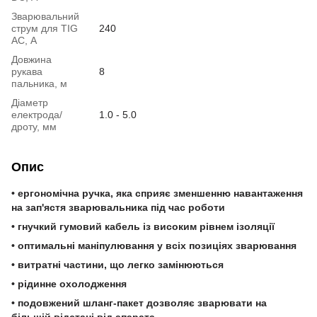
Зварювальний
струм для TIG
240
AC, А
Довжина
рукава
8
пальника, м
Діаметр
електрода/
1.0 - 5.0
дроту, мм
Опис
• ергономічна ручка, яка сприяє зменшенню навантаження
на зап'ястя зварювальника під час роботи
• гнучкий гумовий кабель із високим рівнем ізоляції
• оптимальні маніпулювання у всіх позиціях зварювання
• витратні частини, що легко замінюються
• рідинне охолодження
• подовжений шланг-пакет дозволяє зварювати на
більшій відстані від апарата