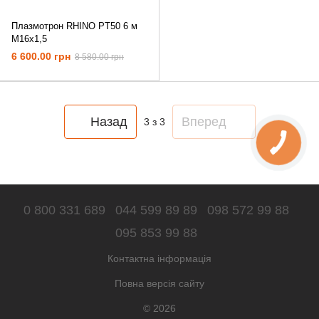
Плазмотрон RHINO PT50 6 м
M16x1,5
6 600.00 грн
8 580.00 грн
Назад
Вперед
3
з 3
0 800 331 689
044 599 89 89
098 572 99 88
095 853 99 88
Контактна інформація
Повна версія сайту
© 2026