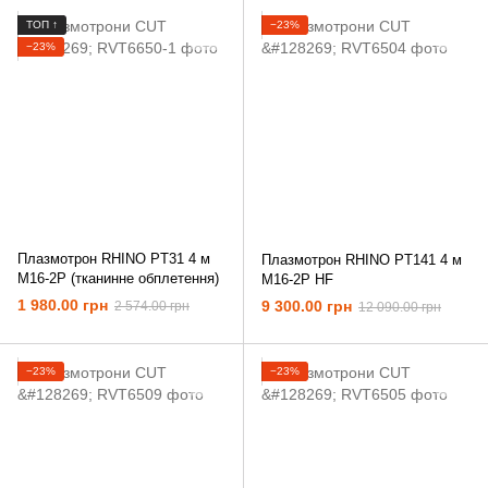
ТОП ↑
−23%
−23%
Плазмотрон RHINO PT31 4 м
Плазмотрон RHINO PT141 4 м
М16-2P (тканинне обплетення)
M16-2P HF
1 980.00 грн
9 300.00 грн
2 574.00 грн
12 090.00 грн
−23%
−23%