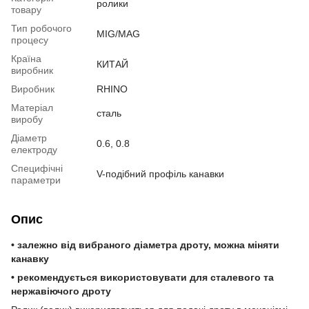
ролики
товару
Тип робочого
MIG/MAG
процесу
Країна
КИТАЙ
виробник
Виробник
RHINO
Матеріал
сталь
виробу
Діаметр
0.6, 0.8
електроду
Специфічні
V-подібний профіль канавки
параметри
Опис
• залежно від вибраного діаметра дроту, можна міняти
канавку
• рекомендується використовувати для сталевого та
нержавіючого дроту