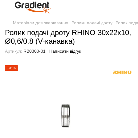
Матеріали для зварювання
Ролики подачі дроту
Ролик пода
Ролик подачі дроту RHINO 30х22х10,
Ø0,6/0,8 (V-канавка)
Артикул:
RB0300-01
Написати відгук
−31%