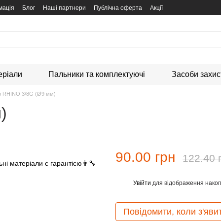
мація
Блог
Наші партнери
Публічна оферта
Акції
еріали
Пальники та комплектуючі
Засоби захи
 RHINO 3/8G (Ø9 мм)
)
90.00 грн
122.40 
Увійти
для відображення накоп
%
Повідомити, коли з'яви