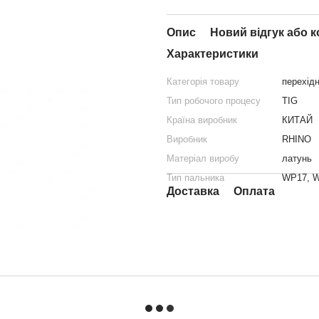
Опис
Новий відгук або 
Характеристики
Категорія товару
перехідн
Тип робочого процесу
TIG
Країна виробник
КИТАЙ
Виробник
RHINO
Матеріал виробу
латунь
Тип пальника
WP17, 
Доставка
Оплата