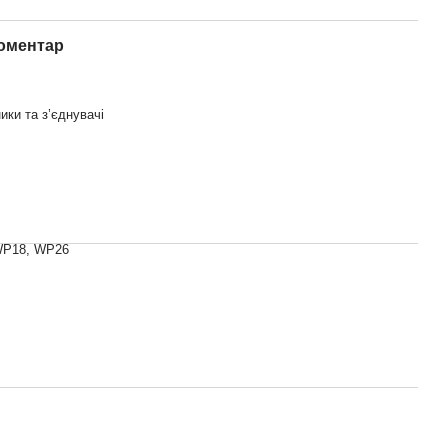
коментар
ики та з’єднувачі
WP18, WP26