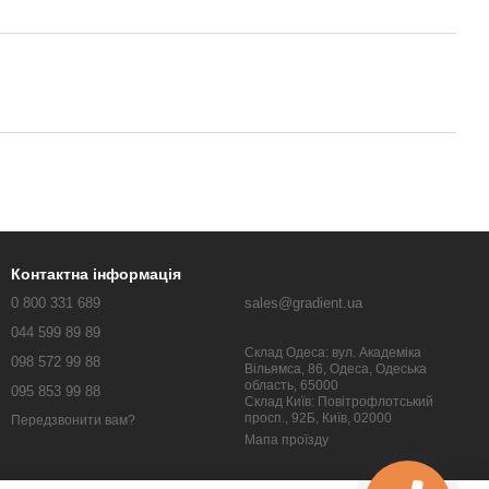
Контактна інформація
0 800 331 689
sales@gradient.ua
044 599 89 89
Склад Одеса: вул. Академіка
098 572 99 88
Вільямса, 86, Одеса, Одеська
область, 65000
095 853 99 88
Склад Київ: Повітрофлотський
просп., 92Б, Київ, 02000
Передзвонити вам?
Мапа проїзду