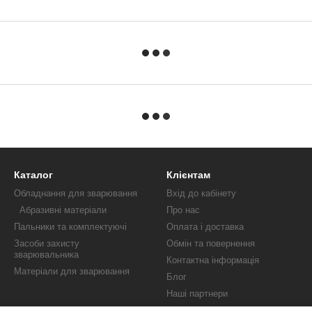
Каталог
Клієнтам
Обладнання для зварювання
Вхід до кабінету
Абразивні матеріали
Про нас
Пальники та комплектуючі
Оплата і доставка
Засоби захисту
Обмін та повернення
зварювальника
Контактна інформація
Матеріали для зварювання
Блог
Наші партнери
Публічна оферта