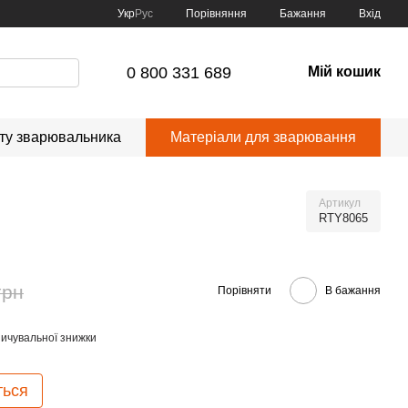
Порівняння
Укр
Рус
Бажання
Вхід
0 800 331 689
Мій кошик
сту зварювальника
Матеріали для зварювання
Артикул
RTY8065
грн
Порівняти
В бажання
ичувальної знижки
ться