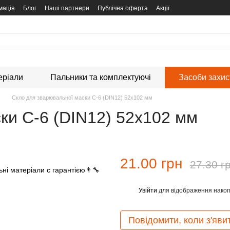
мація
Блог
Наші партнери
Публічна оферта
Акції
еріали
Пальники та комплектуючі
Засоби захи
Скло для зварювальної маски С-6 (DIN12) 52х102 мм
ки С-6 (DIN12) 52х102 мм
21.00 грн
27.30 г
Увійти
для відображення накоп
%
Повідомити, коли з'яви