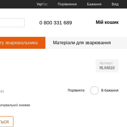
Порівняння
Укр
Рус
Бажання
Вхід
0 800 331 689
Мій кошик
сту зварювальника
Матеріали для зварювання
Артикул
RLX6510
рн
Порівняти
В бажання
ичувальної знижки
ться