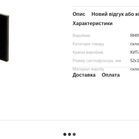
Опис
Новий відгук або 
Характеристики
Виробник
RHI
Категорія товару
скло
Країна виробник
КИТ
Розмір світлофільтра, мм
52х1
Матеріал виробу
скло
Доставка
Оплата