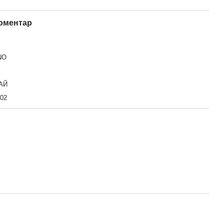
коментар
NO
АЙ
02