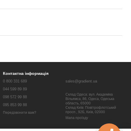
Контактна інформація
0 800 331 689
sales@gradient.ua
044 599 89 89
Склад Одеса: вул. Академіка
098 572 99 88
Вільямса, 86, Одеса, Одеська
область, 65000
095 853 99 88
Склад Київ: Повітрофлотський
просп., 92Б, Київ, 02000
Передзвонити вам?
Мапа проїзду