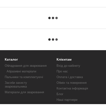
Каталог
Клієнтам
Обладнання для зварювання
Вхід до кабінету
Абразивні матеріали
Про нас
Пальники та комплектуючі
Оплата і доставка
Засоби захисту
Обмін та повернення
зварювальника
Контактна інформація
Матеріали для зварювання
Блог
Наші партнери
Публічна оферта