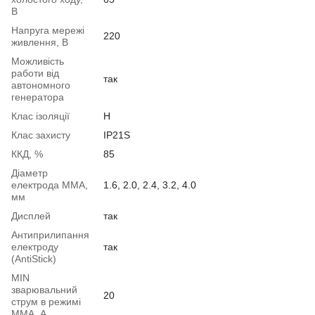
В
Напруга мережі
220
живлення, В
Можливість
работи від
так
автономного
генератора
Клас ізоляції
Н
Клас захисту
IP21S
ККД, %
85
Діаметр
електрода ММА,
1.6, 2.0, 2.4, 3.2, 4.0
мм
Дисплей
так
Антиприлипання
електроду
так
(AntiStick)
MIN
зварювальний
20
струм в режимі
ММА, А