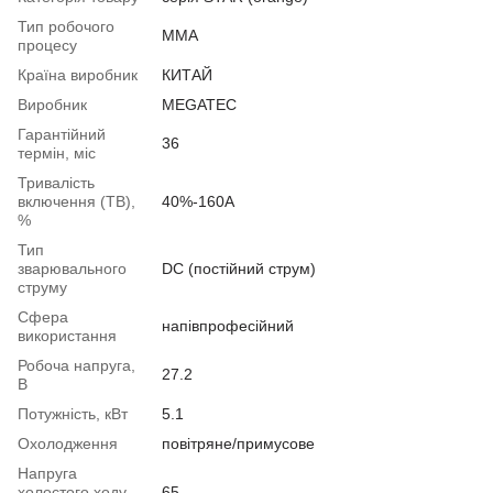
Тип робочого
MMA
процесу
Країна виробник
КИТАЙ
Виробник
MEGATEC
Гарантійний
36
термін, міс
Тривалість
включення (ТВ),
40%-160A
%
Тип
зварювального
DC (постійний струм)
струму
Сфера
напівпрофесійний
використання
Робоча напруга,
27.2
В
Потужність, кВт
5.1
Охолодження
повітряне/примусове
Напруга
холостого ходу,
65