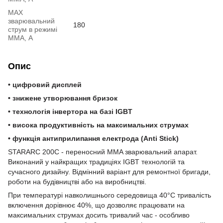
MAX
зварювальний
180
струм в режимі
ММА, А
Опис
• цифровий дисплей
• знижене утворювання бризок
• технологія інвертора на базі IGBT
• висока продуктивність на максимальних струмах
• функція антиприлипання електрода (Anti Stick)
STARARC 200С - переносний MMA зварювальний апарат.
Виконаний у найкращих традиціях IGBT технологій та
сучасного дизайну. Відмінний варіант для ремонтної бригади,
роботи на будівництві або на виробництві.
При температурі навколишнього середовища 40°С тривалість
включення дорівнює 40%, що дозволяє працювати на
максимальних струмах досить тривалий час - особливо