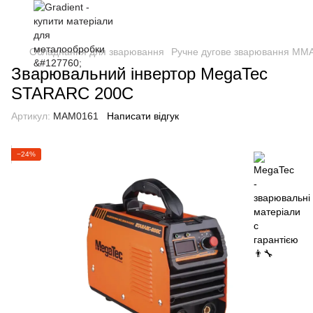
Обладнання для зварювання
Ручне дугове зварювання ММ
Зварювальний інвертор MegaTec
STARARC 200С
Артикул:
MAM0161
Написати відгук
−24%