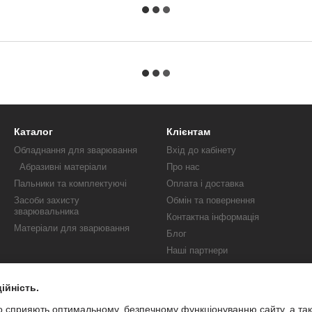
Каталог
Клієнтам
Обладнання для зварювання
Вхід до кабінету
Абразивні матеріали
Про нас
Пальники та комплектуючі
Оплата і доставка
Засоби захисту
Обмін та повернення
зварювальника
Контактна інформація
Матеріали для зварювання
Блог
Наші партнери
Публічна оферта
Акції
ійність.
о сприяють оптимальному, безпечному функціонуванню сайту, а та