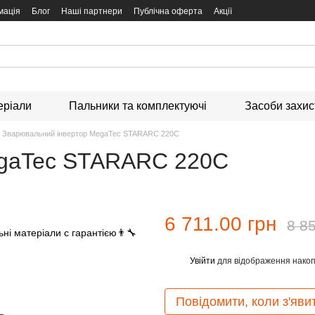
мація
Блог
Наші партнери
Публічна оферта
Акції
еріали
Пальники та комплектуючі
Засоби захи
Зварювальний інвертор MegaTec STARARC 220С
egaTec STARARC 220С
6 711.00 грн
8 8
Увійти
для відображення накоп
%
Повідомити, коли з'яви