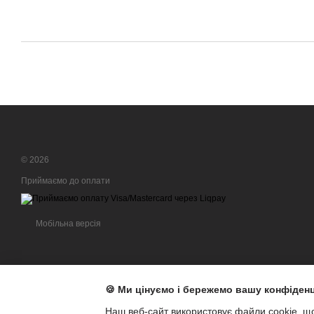
© 2026
Приймаємо до оплати
Мобільна версія
🍪 Ми цінуємо і бережемо вашу конфіденц
Наш веб-сайт використовує файли cookie, щ