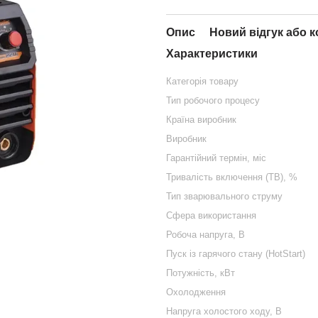
Опис
Новий відгук або 
Характеристики
Категорія товару
Тип робочого процесу
Країна виробник
Виробник
Гарантійний термін, міс
Тривалість включення (ТВ), %
Тип зварювального струму
Сфера використання
Робоча напруга, В
Пуск із гарячого стану (HotStart)
Потужність, кВт
Охолодження
Напруга холостого ходу, В