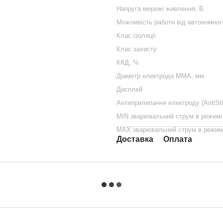
Напруга мережі живлення, В
Можливість работи від автономног
Клас ізоляції
Клас захисту
ККД, %
Діаметр електрода ММА, мм
Дисплей
Антиприлипання електроду (AntiSti
MIN зварювальний струм в режим
MAX зварювальний струм в режим
Доставка
Оплата