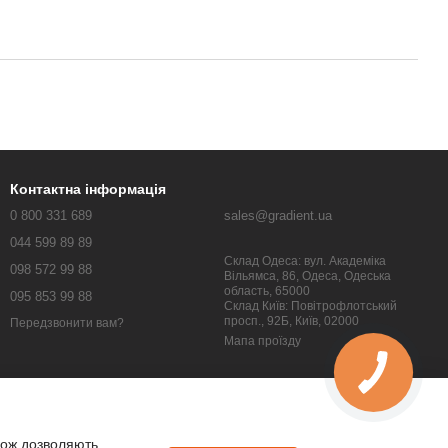
Контактна інформація
0 800 331 689
sales@gradient.ua
044 599 89 89
Склад Одеса: вул. Академіка
098 572 99 88
Вільямса, 86, Одеса, Одеська
область, 65000
095 853 99 88
Склад Київ: Повітрофлотський
просп., 92Б, Київ, 02000
Передзвонити вам?
Мапа проїзду
кож дозволяють