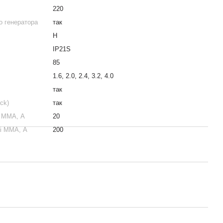
220
о генератора
так
Н
IP21S
85
1.6, 2.0, 2.4, 3.2, 4.0
так
ck)
так
і ММА, А
20
і ММА, А
200