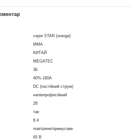
коментар
серія STAR (orange)
MMA
КИТАЙ
MEGATEC
36
40%-180A
DC (постійний струм)
напівпрофесійний
28
так
8.4
повітряне/примусове
65 В