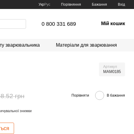
Порівняння
Укр
Рус
Бажання
Вхід
0 800 331 689
Мій кошик
сту зварювальника
Матеріали для зварювання
Артикул
MAM0185
58.52 грн
Порівняти
В бажання
ичувальної знижки
ться