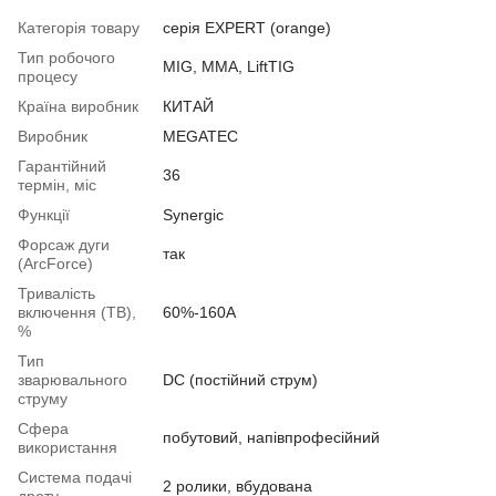
Категорія товару
серія EXPERT (orange)
Тип робочого
MIG, MMA, LiftTIG
процесу
Країна виробник
КИТАЙ
Виробник
MEGATEC
Гарантійний
36
термін, міс
Функції
Synergic
Форсаж дуги
так
(ArcForce)
Тривалість
включення (ТВ),
60%-160А
%
Тип
зварювального
DC (постійний струм)
струму
Сфера
побутовий, напівпрофесійний
використання
Система подачі
2 ролики, вбудована
дроту