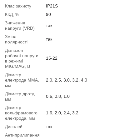
Клас захисту
IP21S
ККД, %
90
Зниження
так
напруги (VRD)
Зміна
так
полярності
Діапазон
робочої напруги
15-22
в режимі
MIG/MAG, В
Діаметр
електрода ММА,
2.0, 2.5, 3.0, 3.2, 4.0
мм
Діаметр дроту,
0.6, 0.8, 1.0
мм
Діаметр
вольфрамового
1.6, 2.0, 2.4, 3.2
електрода, мм
Дисплей
так
Антиприлипання