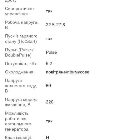
Синергетичне
так
управління
Робоча напруга,
22.5-27.3
В
Пуск із гарячого
так
стану (HotStart)
Пульс (Pulse /
Pulse
DoublePulse)
Потужність, кВт
6.2
Охолодження
повітряне/примусове
Напруга
холостого ходу,
60
В
Напруга мережі
220
живлення, В
Можливість
работи від
так
автономного
генератора
Клас ізоляції
Н