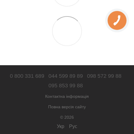
0 800 331 689
044 599 89 89
098 572 99 88
095 853 99 88
Контактна інформація
Повна версія сайту
© 2026
Укр
Рус