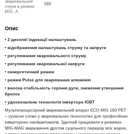
зварювальний
160
струм в режимі
MIG, А
Опис
• 2 дисплеї індикації налаштувань
• відображення налаштувань струму та напруги
• регулювання зварювального струму
• регулювання зварювальної напруги
• синергетичний режим
• режим Pulse для зварювання алюмінію
• висока стабільність горіння дуги, зниження утворення
бризок
• удосконалена технологія інвертора IGBT
Мультипроцесорний зварювальний апарат ECO MIG 160 PET
– сучасне слово у зварювальних технологіях для професійних
інверторних напівавтоматів. Здатний працювати в режимах
MIG-MAG зварювання дротом суцільного перерізу всіх марок,
а також самозахисним порошковим і газозахисним дротом.