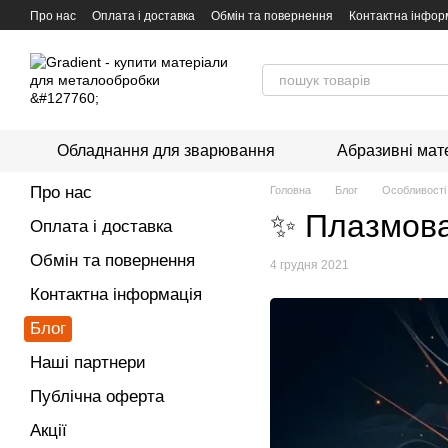
Перейти к основному контенту
Про нас
Оплата і доставка
Обмін та повернення
Контактна інфор
Обладнання для зварювання
Абразивні мат
Про нас
Головна
Блог
Особливості 
✨ Плазмова 
Оплата і доставка
Обмін та повернення
4 грудня 2021
Контактна інформація
Блог
Наші партнери
Публічна оферта
Акції