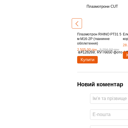
Плазмотрон RHINO PT31 5
Ел
м М16-2P (тканинне
ко
обплетення)
28.
2 505.00 грн
3 256.50 грн
Купити
Новий коментар