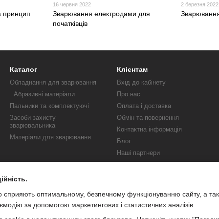
16 червня 2022
2 березня 2022
а принцип
Зварювання електродами для
Зварювання
початківців
Каталог
Клієнтам
Обладнання для зварювання
Вхід до кабінету
Абразивні матеріали
Про нас
Пальники та комплектуючі
Оплата і доставка
Засоби захисту
Обмін та повернення
зварювальника
Контактна інформація
Матеріали для зварювання
Блог
Наші партнери
Публічна оферта
Акції
ійність.
о сприяють оптимальному, безпечному функціонуванню сайту, а та
Ми в соцмережах
модію за допомогою маркетингових і статистичних аналізів.