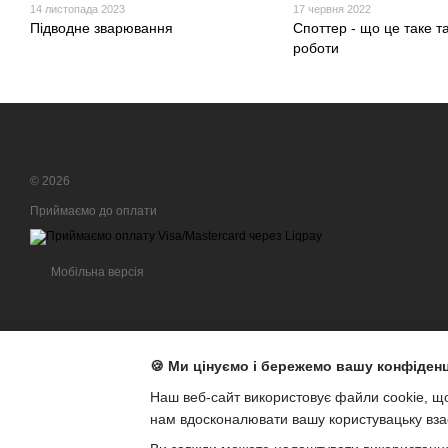
14 листопада 2023
17 червня 2022
Підводне зварювання
Споттер - що це таке т
роботи
© 2026
Приймаємо до оплати
Мобільна версія
🍪 Ми цінуємо і бережемо вашу конфіденц
Наш веб-сайт використовує файли cookie, щ
нам вдосконалювати вашу користувацьку взає