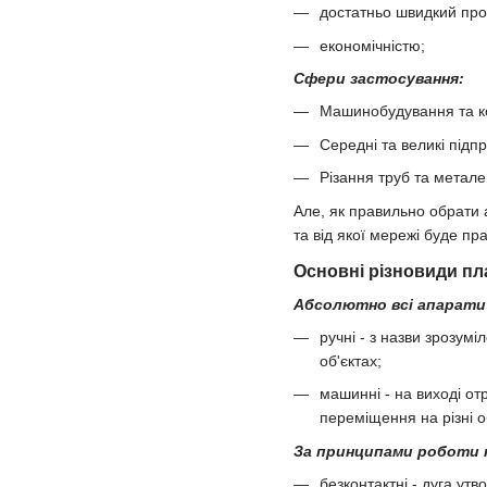
достатньо швидкий про
економічністю;
Сфери застосування:
Машинобудування та к
Середні та великі підп
Різання труб та метале
Але, як правильно обрати 
та від якої мережі буде п
Основні різновиди пл
Абсолютно всі апарати 
ручні - з назви зрозумі
об'єктах;
машинні - на виході от
переміщення на різні о
За принципами роботи 
безконтактні - дуга ут