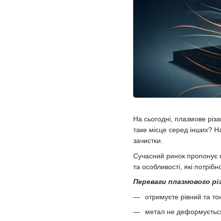
На сьогодні, плазмове різ
таке місце серед інших? На
зачистки.
Сучасний ринок пропонує н
та особливості, які потріб
Переваги плазмового рі
отримуєте рівний та то
метал не деформується