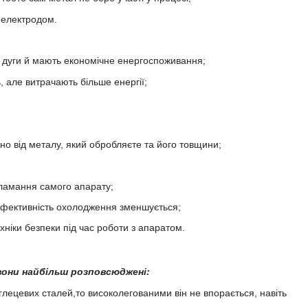
а електродом.
ня дуги й мають економічне енергоспоживання;
, але витрачають більше енергії;
жно від металу, який обробляєте та його товщини;
 ламання самого апарату;
 ефективність охолодження зменшується;
хніки безпеки під час роботи з апаратом.
 вони найбільш розповсюджені:
лецевих сталей,то високолегованими він не впорається, навіть