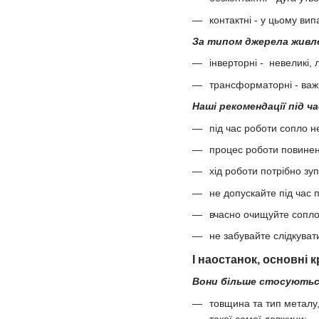
контактні - у цьому ви
За типом джерела живл
інверторні - невеликі,
трансформаторні - важк
Наші рекомендації під 
під час роботи сопло 
процес роботи повинен 
хід роботи потрібно зу
не допускайте під час
вчасно очищуйте сопло
не забувайте слідкуват
І наостанок, основні к
Вони більше стосуються
товщина та тип металу,
такої самої довжини;