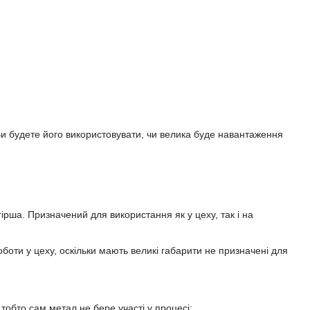
Ви будете його використовувати, чи велика буде навантаження
гірша. Призначений для використання як у цеху, так і на
боти у цеху, оскільки мають великі габарити не призначені для
тобто сам метал не бере участі у процесі;