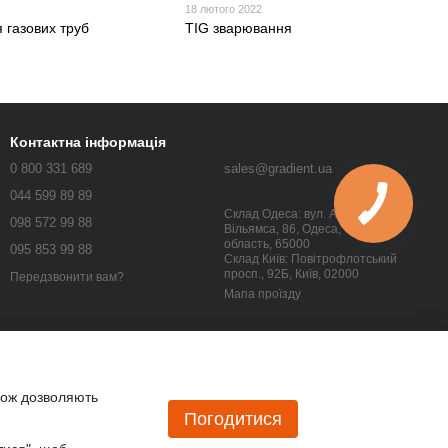
18 лютого 2022
 газових труб
TIG зварювання
Контактна інформація
0 800 331 689
sales@gradient.ua
044 599 89 89
Склад Одеса: вул. Академіка
098 572 99 88
Вільямса, 86, Одеса, Одеська
область, 65000
095 853 99 88
Склад Київ: Повітрофлотський
просп., 92Б, Київ, 02000
Передзвонити вам?
Мапа проїзду
кож дозволяють
Погодитися