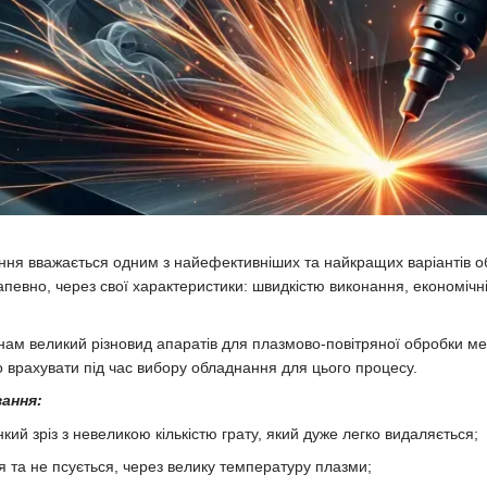
ання вважається одним з найефективніших та найкращих варіантів обр
певно, через свої характеристики: швидкістю виконання, економічніс
ам великий різновид апаратів для плазмово-повітряної обробки ме
но врахувати під час вибору обладнання для цього процесу.
зання:
нкий зріз з невеликою кількістю грату, який дуже легко видаляється;
 та не псується, через велику температуру плазми;