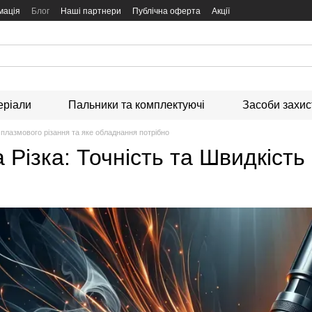
мація
Блог
Наші партнери
Публічна оферта
Акції
еріали
Пальники та комплектуючі
Засоби захи
плазмового різання та яке обладнання потрібно
Різка: Точність та Швидкість