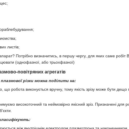
цес;
ораблебудування;
риємства;
вих листів;
апарат? Потрібно визначитись, в першу чергу, для яких саме робіт 
рацювати (однофазної, або трьохфазної)
азмово-повітряних агрегатів
плазмової різки можна поділити на:
ло, що робота виконується вручну, тому якість зрізу може бути дещо 
римуємо високоточний та неймовірно якісний зріз. Призначені для ро
б'єкти.
класифікують:
ворюється між внутрішнім електродом плазмотрона та наконечником, 