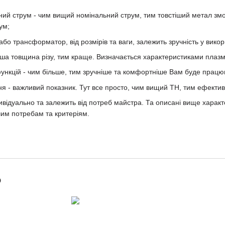
ьний струм - чим вищий номінальний струм, тим товстіший метал зм
ум;
або трансформатор, від розмірів та ваги, залежить зручність у вико
ьша товщина різу, тим краще. Визначається характеристиками плазм
функцій - чим більше, тим зручніше та комфортніше Вам буде працю
я - важливий показник. Тут все просто, чим вищий ТН, тим ефектив
дивідуально та залежить від потреб майстра. Та описані вище харак
им потребам та критеріям.
о