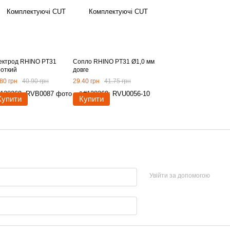
ектрод RHINO PТ31
Сопло RHINO PT31 Ø1,0 мм
роткий
довге
80 грн
40.90 грн
29.40 грн
41.75 грн
Купити
Купити
Увійти за допомогою