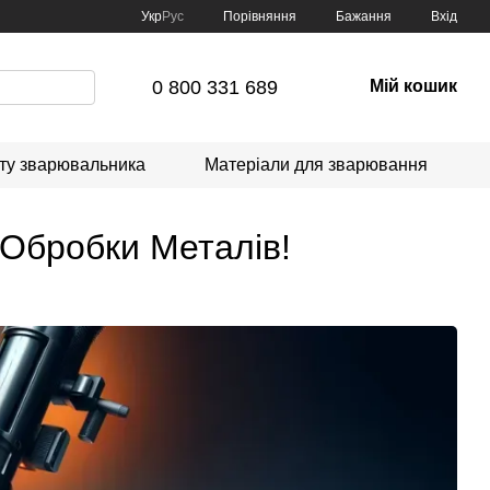
Порівняння
Укр
Рус
Бажання
Вхід
0 800 331 689
Мій кошик
сту зварювальника
Матеріали для зварювання
 Обробки Металів!