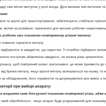
падку сам метал виступає у ролі анода. Дуга виникає між металом т
ення:
 легкі та зручні для транспортування, забезпечують стабільне горін
і, великі за розміром, призначені для високих робочих навантажень
час роботи при плазмово-повітряному різанні металу:
не повинно торкатися металу;
відбуватися зі швидкістю, що наростає. Її потрібно підбирати зале
пиняти поступово збавляючи швидкість, не можна різко зупинятися;
 процесу, щоб повітряний шланг притискався, це може призвести до
 від бризок металу, якщо краплі металу залишаються на ньому, то
и за обладнанням, його справністю та дотримуватися всіх вимог з те
ритерії при виборі апарату:
 апаратів саме для ручної плазмово-повітряної різки, адже
 який обробляється - якщо апарат буде розрахований для низьковуг